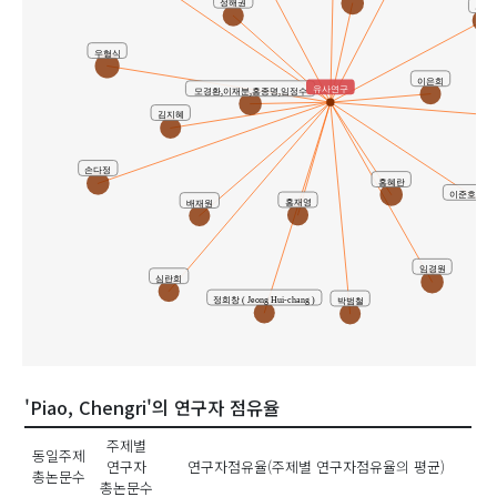
정해권
유나
우형식
이은희
유사연구
모경환,이재분,홍종명,임정수
김지혜
손다정
홍혜란
이준호 ( Jun 
홍재영
배재원
임경원
심란희
정희창 ( Jeong Hui-chang )
박범철
'Piao, Chengri'의 연구자 점유율
주제별
동일주제
연구자
연구자점유율(주제별 연구자점유율의 평균)
총논문수
총논문수