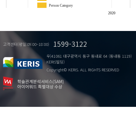
Person Category
Reverence Honorifics
2020
The Focus on form Approach
겸손법
…
교육 문법
1599-3122
인칭 범주
고객센터(평일:09:00~18:00)
존경법
우)41061 대구광역시 동구 동내로 64 (동내동 1119)
중국어권 학습자
KERIS빌딩)
한국어 경어법
Copyright© KERIS. ALL RIGHTS RESERVED
한국어교육
형태 초점 의사소통 중심의 접근 방법
？.