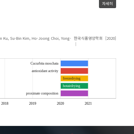
자세히
n
Ku, Su-Bin
Kim, Ho-Joong
Choi, Yong-
한국식품영양학회
[2020]
Cucurbita moschata
antioxidant activity
freezedrying
hotairdrying
proximate composition
2018
2019
2020
2021