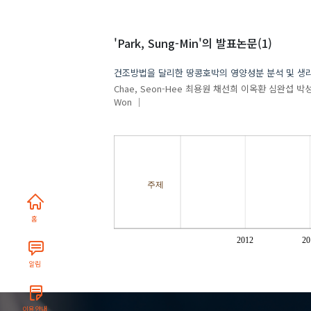
'Park, Sung-Min'
의 발표논문(1)
건조방법을 달리한 땅콩호박의 영양성분 분석 및 생
Chae, Seon-Hee
최용원
채선희
이옥환
심완섭
박
Won
주제
홈
2012
20
알림
이용안내