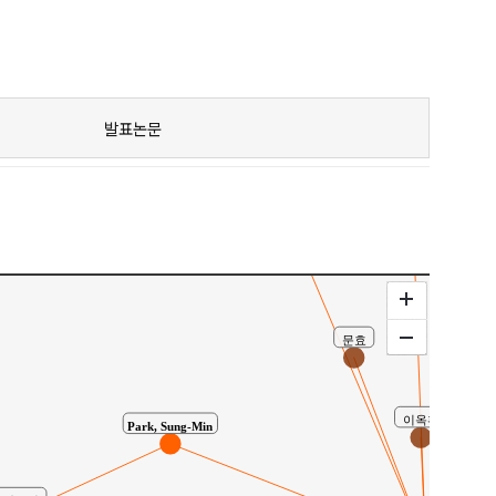
발표논문
채선희
구수빈
im)
Chae
문효
Park, Sung-Min
이옥환
배윤정