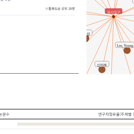
박해진
※활용도순 상위 20명
유사연구
윤지선
노성수
Lee, Young-
Bae, Yun-Jung
신미래
심기현
이영주
신미래 ( M
논문수
연구자점유율(주제별 