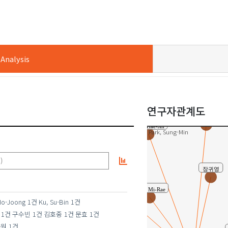
m, Wan-Sup
nalysis
연구자관계도
김영화(Younghwa K
Park, Hae-Jin
Park, Sung-Min
)
김현주
장귀영
Shin, Mi-Rae
Ho-Joong
1건
Ku, Su-Bin
1건
1건
구수빈
1건
김호중
1건
문효
1건
김영수(Young-Soo Kim)
용원
1건