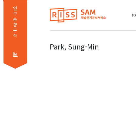
연
구
인기
동
향
분
석
Park, Sung-Min