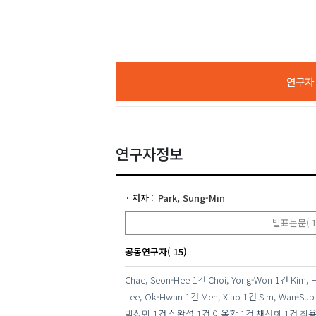
Si
연구자 A
연구자정보
저자
Park, Sung-Min
발표논문( 1
공동연구자( 15)
Chae, Seon-Hee
1건
Choi, Yong-Won
1건
Kim, 
Lee, Ok-Hwan
1건
Men, Xiao
1건
Sim, Wan-Sup
박성민
1건
심완섭
1건
이옥환
1건
채선희
1건
최