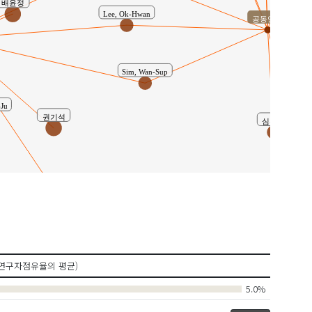
Lee, Ok-Hwan
공동연구
Sim, Wan-Sup
Ju
권기석
심완섭
김
이준형
i-rae Shin )
연구자점유율의 평균)
5.0%