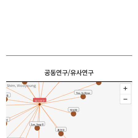
Jeong, Young Hun
윤용현
도정만
정영훈
공동연구/유사연구
이정일
Ryu, Jeong Ho
Yun, Ji Sun
Shim, Wooyoung
Yoo, Ju-Hyun
조정호
유사연구
박성희
윤지선
Lee, Jung-Il
홍연우