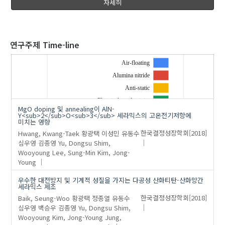
자세히
2020
연구주제 Time-line
Air-floating
Alumina nitride
'Shim, Wooyoung'
의 발표논문(2)
Anti-static
Electrical conductivity
MgO doping 및 annealing이 AlN-
Electrostatic chuck
Y<sub>2</sub>O<sub>3</sub> 세라믹스의 고온전기저항에
미치는 영향
Flexural strength
…
Hwang, Kwang-Taek
황광택
이성민
유동수
한국결정성장학회
[2018]
Impedance spectroscopy
심우영
김종영
Yu, Dongsu
Shim,
Manganeseoxide
Wooyoung
Lee, Sung-Min
Kim, Jong-
Young
Micro-structure
Porousceramic
우수한 대전방지 및 기계적 성질을 가지는 다공성 산화티탄-산화망간
세라믹스 제조
Titanium oxide
Baik, Seung-Woo
황광택
정종열
유동수
한국결정성장학회
[2018]
심우영
백승우
김종영
Yu, Dongsu
Shim,
Wooyoung
Kim, Jong-Young
Jung,