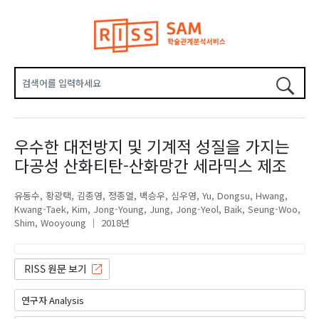
우수한 대전방지 및 기계적 성질을 가지는
다공성 산화티탄-산화망간 세라믹스 제조
유동수
황광택
김종영
정종열
백승우
심우영
Yu, Dongsu
Hwang,
Kwang-Taek
Kim, Jong-Young
Jung, Jong-Yeol
Baik, Seung-Woo
Shim, Wooyoung
2018년