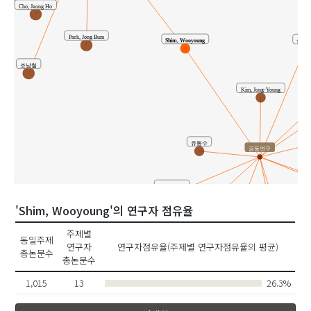
Cho, Jeong Ho
Park, Jong Bum
Shim, Wooyoung
심우
조남철
Kim, Jong-Young
Le
유동수
공동연구
Yu, Dongsu
'Shim, Wooyoung'의 연구자 점유율
Hwang, Kwang-Taek
주제별
황광택
동일주제
연구자
연구자점유율(주제별 연구자점유율의 평균)
백승우
총논문수
Baik, Seung-Woo
총논문수
1,015
13
26.3%