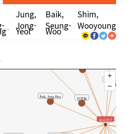
,
Jung,
Baik,
Shim,
g-
Jong-
Seung-
Wooyoung
ng
Yeol
Woo
조정호
Hong, Youn Woo
구
윤지선
정영훈
Lee, Jung-Il
Paik, Jong Hoo
이정일
유사연구