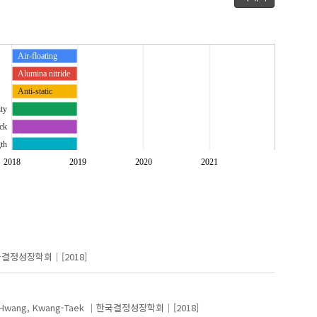
Air-floating
Alumina nitride
Anti-static
ity
uck
gth
py
2018
2019
2020
2021
de
Micro-structure
Porousceramic
Titanium oxide
국결정성장학회
[2018]
Hwang, Kwang-Taek
한국결정성장학회
[2018]