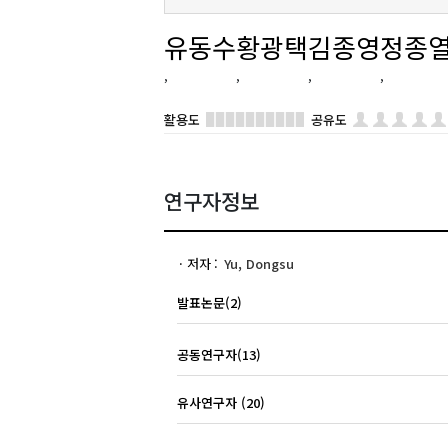
유동수
황광택
김종영
정종
활용도
공유도
연구자정보
저자
Yu, Dongsu
발표논문(2)
공동연구자(13)
유사연구자 (20)