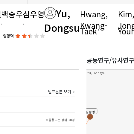
Yu,
열
백승우
심우영
Hwang,
Kim
Kwang-
Jon
Dongsu
Taek
You
영향력
공동연구/유사연
Yu, Dongsu
유동수
이성민
발표논문 보기→
김종영
Kim, Jong-Young
심우영
※활용도순 상위 20명