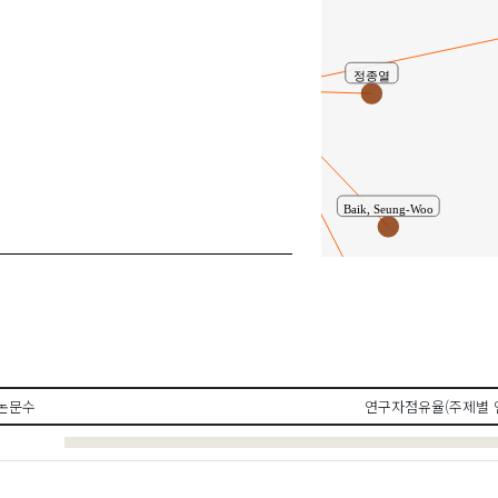
Hwang, Kwang-Taek
공동연구
정종열
Lee, Sung-Min
황광택
Baik, Seung-Woo
Shim, Wooyoung
Jung, Jong-Yeol
백승우
논문수
연구자점유율(주제별 