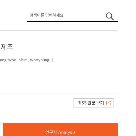
 제조
eung-Woo
Shim, Wooyoung
연구자 Analysis