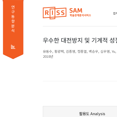
연
구
인기
동
향
분
석
우수한 대전방지 및 기계적 성
유동수
황광택
김종영
정종열
백승우
심우영
Yu,
2018년
활용도 Analysis