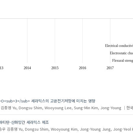
Electrical conductiv
Electrostatic ch
Flexural stren
Impedance spectrosco
13
2014
2015
2016
2017
Manganeseoxi
</sub>O<sub>3</sub> 세라믹스의 고온전기저항에 미치는 영향
김종영
Yu, Dongsu
Shim, Wooyoung
Lee, Sung-Min
Kim, Jong-Young
한
산화티탄-산화망간 세라믹스 제조
승우
김종영
Yu, Dongsu
Shim, Wooyoung
Kim, Jong-Young
Jung, Jong-Yeol