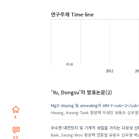
연구주제 Time-line
주제
2012
20
'Yu, Dongsu'
의 발표논문(2)
MgO doping 및 annealing이 AlN-Y<sub>2
Hwang, Kwang-Taek
황광택
이성민
유동수
심우영
홈
우수한 대전방지 및 기계적 성질을 가지는 다공성 
Baik, Seung-Woo
황광택
정종열
유동수
심우영
백
알림