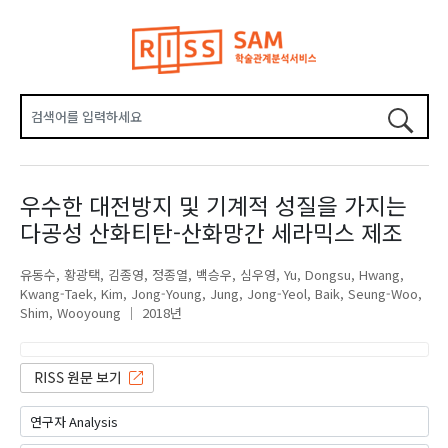
우수한 대전방지 및 기계적 성질을 가지는
다공성 산화티탄-산화망간 세라믹스 제조
유동수
황광택
김종영
정종열
백승우
심우영
Yu, Dongsu
Hwang,
Kwang-Taek
Kim, Jong-Young
Jung, Jong-Yeol
Baik, Seung-Woo
Shim, Wooyoung
2018년