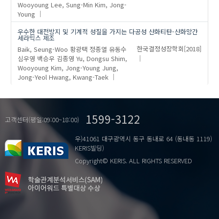
Wooyoung
Lee, Sung-Min
Kim, Jong-
Young
우수한 대전방지 및 기계적 성질을 가지는 다공성 산화티탄-산화망간
세라믹스 제조
Baik, Seung-Woo
황광택
정종열
유동수
한국결정성장학회
[2018]
심우영
백승우
김종영
Yu, Dongsu
Shim,
Wooyoung
Kim, Jong-Young
Jung,
Jong-Yeol
Hwang, Kwang-Taek
1599-3122
고객센터(평일:09:00~18:00)
우)41061 대구광역시 동구 동내로 64 (동내동 1119)
KERIS빌딩)
Copyright© KERIS. ALL RIGHTS RESERVED