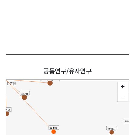
정영훈
Jeong, Young Hun
도정만
Ryu, Jeong Ho
Hong, Youn Woo
Cho, Jeong Ho
Yoo, Ju-Hyun
공동연구/유사연구
유사연구
Park, Jong Bum
김종영
조남철
홍연우
Shim, Wo
김종영
황해진