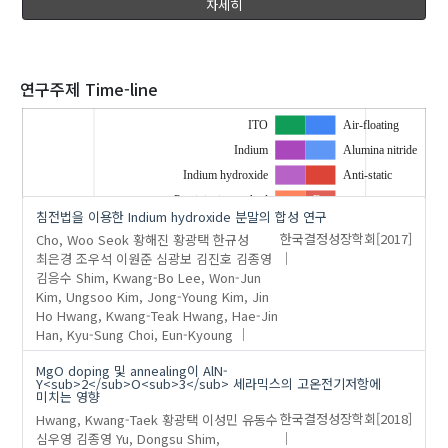
자세히
2020
연구주제 Time-line
ITO
Air-floating
Indium
Alumina nitride
'김종영'
의 발표논문(3)
Indium hydroxide
Anti-static
Precipitationmethod
E..
침전법을 이용한 Indium hydroxide 분말의 합성 연구
Raw material
E..
Cho, Woo Seok
황해진
황광택
한규성
한국결정성장학회
[2017]
Flexural strength
…
최은경
조우석
이원준
심광보
김진호
김종영
김응수
Shim, Kwang-Bo
Lee, Won-Jun
Impedance spectroscopy
Kim, Ungsoo
Kim, Jong-Young
Kim, Jin
Manganeseoxide
Ho
Hwang, Kwang-Teak
Hwang, Hae-Jin
Micro-structure
Han, Kyu-Sung
Choi, Eun-Kyoung
Porousceramic
MgO doping 및 annealing이 AlN-
Titanium oxide
Y<sub>2</sub>O<sub>3</sub> 세라믹스의 고온전기저항에
미치는 영향
Hwang, Kwang-Taek
황광택
이성민
유동수
한국결정성장학회
[2018]
심우영
김종영
Yu, Dongsu
Shim,