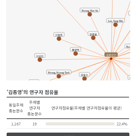
Hwang, Hae-Jin
Kim,
Lee, Sung-Min
정종열
이원준
Hwang, 
황광택
공동연구
이성민
Hwang, Kwang-Taek
유동수
백승
최은경
Lee, Won-Jun
'김종영'의 연구자 점유율
김진호
주제별
Baik, Seung-Woo
동일주제
연구자
연구자점유율(주제별 연구자점유율의 평균)
김응수
Yu, Dongsu
총논문수
총논문수
1,167
19
22.4%
Shim, Kwang-Bo
조우석