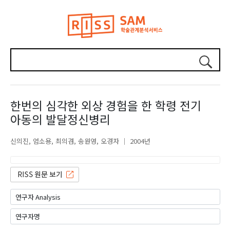
한번의 심각한 외상 경험을 한 학령 전기
아동의 발달정신병리
신의진
엄소용
최의겸
송원영
오경자
2004년