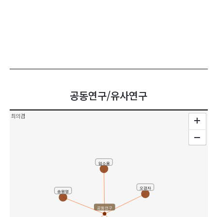
공동연구/유사연구
최의겸
엄소용
오경자
송원영
공동연구