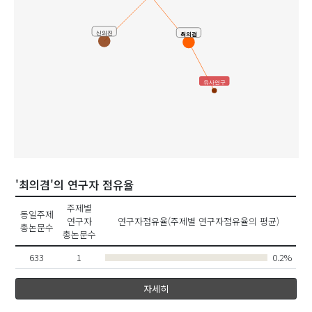
신의진
최의겸
유사연구
'최의겸'의 연구자 점유율
주제별
동일주제
연구자
연구자점유율(주제별 연구자점유율의 평균)
총논문수
총논문수
633
1
0.2%
자세히