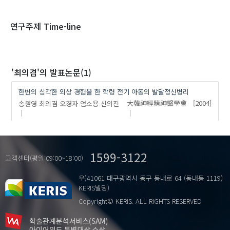
1970
1980
1990
2000
2010
2020
연구주제 Time-line
'최의겸'
의 발표논문(1)
한번의 심각한 외상 경험을 한 학령 전기 아동의 발달정신병리
송원영
최의겸
오경자
엄소용
신의진
大韓神經精神醫學會
[2004]
1599-3122
고객센터(평일:09:00~18:00)
우)41061 대구광역시 동구 동내로 64 (동내동 1119)
KERIS빌딩)
Copyright© KERIS. ALL RIGHTS RESERVED