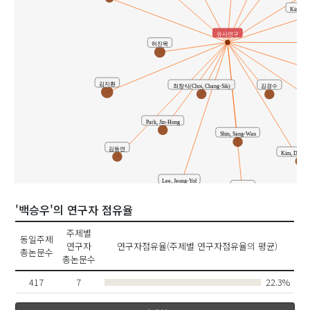
Kim, Ji
유사연구
허진목
김지환
최창식(Choi, Chang-Sik)
김경수
Park, Jin-Hong
Shin, Sang-Wan
김동연
Kim, Dong-
Lee, Jeong-Yol
이병하
'백승우'의 연구자 점유율
주제별
동일주제
연구자
연구자점유율(주제별 연구자점유율의 평균)
총논문수
총논문수
417
7
22.3%