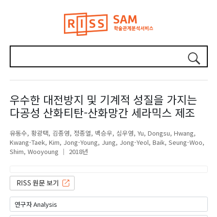
우수한 대전방지 및 기계적 성질을 가지는
다공성 산화티탄-산화망간 세라믹스 제조
유동수
황광택
김종영
정종열
백승우
심우영
Yu, Dongsu
Hwang,
Kwang-Taek
Kim, Jong-Young
Jung, Jong-Yeol
Baik, Seung-Woo
Shim, Wooyoung
2018년