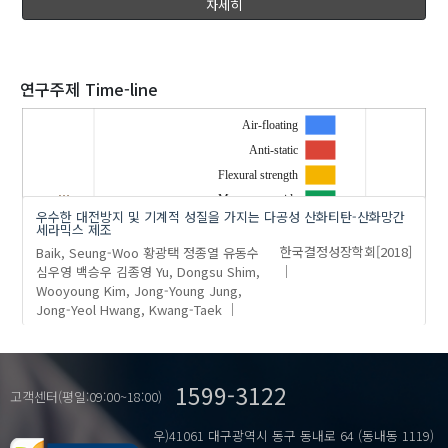
자세히
2020
연구주제 Time-line
Air-floating
Anti-static
'백승우'
의 발표논문(1)
Flexural strength
…
Manganeseoxide
우수한 대전방지 및 기계적 성질을 가지는 다공성 산화티탄-산화망간
Porousceramic
세라믹스 제조
Baik, Seung-Woo
황광택
정종열
유동수
한국결정성장학회
[2018]
Titanium oxide
심우영
백승우
김종영
Yu, Dongsu
Shim,
Wooyoung
Kim, Jong-Young
Jung,
Jong-Yeol
Hwang, Kwang-Taek
1599-3122
고객센터(평일:09:00~18:00)
우)41061 대구광역시 동구 동내로 64 (동내동 1119)