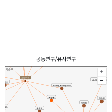
Yu, Dongsu
심우영
ooyoung
김종영
공동연구/유사연구
Baik, Seung-Woo
백승우
공동연구
김규용(Kim, Gyu-Yong
유동수
Hwang, Kwang-Taek
백승우
최은영
이하빈
정종열
황광택