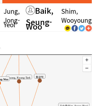
김종영
su
유동수
Baik,
Jung,
Shim,
Jong-
Wooyoung
Seung-
Yeol
Woo
심우영
Kim, Jong-Young
공동연구
구
황광택
Hwang, Kwang-Taek
ung-Woo