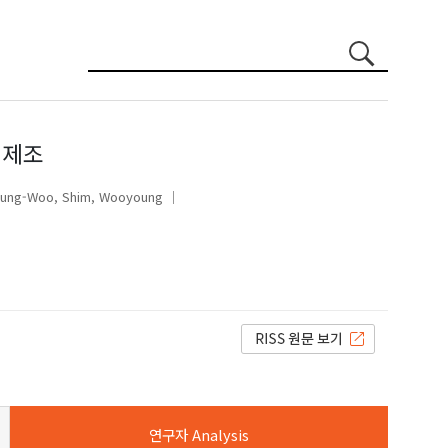
 제조
eung-Woo
Shim, Wooyoung
Shim, Wooyoung
연구자 Analysis