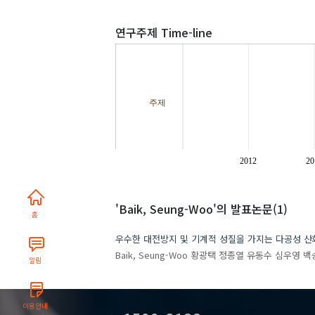
연구주제 Time-line
주제
2012
20
'Baik, Seung-Woo'
의 발표논문(1)
홈
우수한 대전방지 및 기계적 성질을 가지는 다공성 
Baik, Seung-Woo
황광택
정종열
유동수
심우영
백
알림
이용안내