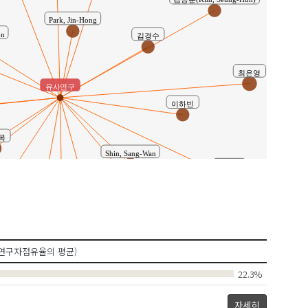
김승훈(Kim, Seung-Hun)
Park, Jin-Hong
n
김경수
최은영
유사연구
이하빈
목
Shin, Sang-Wan
김동연
Lee, Jeong-Yol
ik)
Kim, Ji-Hwan
연구자점유율의 평균)
김규용(Kim, Gyu-Yong)
이병하
22.3%
자세히