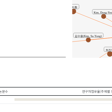
김지환
Kim, Dong-Yeo
김수용(Kim, Su-Yong)
양주경
허진
김효정
최창식(Choi, Chang-S
논문수
연구자점유율(주제별 