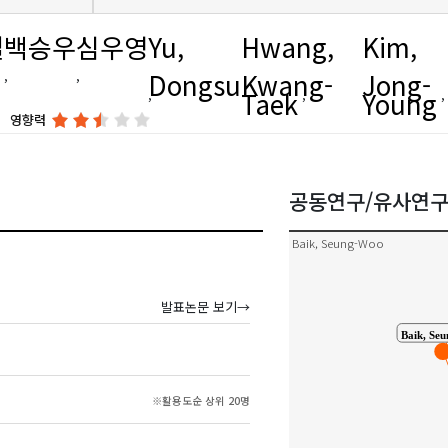
Yu, Dong
열
백승우
심우영
Yu,
Hwang,
Kim,
Jung, Jong-Yeol
Dongsu
Kwang-
Jong-
Taek
Young
영향력
정종열
백승우
공동연구/유사연
Baik, Seung-Woo
발표논문 보기→
Baik, Se
※활용도순 상위 20명