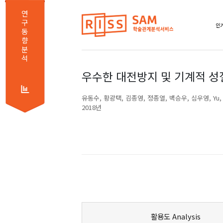
연
구
인기
동
향
분
석
우수한 대전방지 및 기계적 성
유동수
황광택
김종영
정종열
백승우
심우영
Yu,
2018년
활용도 Analysis