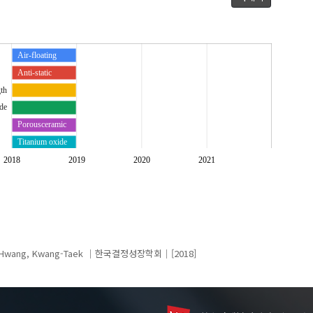
Air-floating
Anti-static
gth
de
Porousceramic
Titanium oxide
2018
2019
2020
2021
Hwang, Kwang-Taek
한국결정성장학회
[2018]