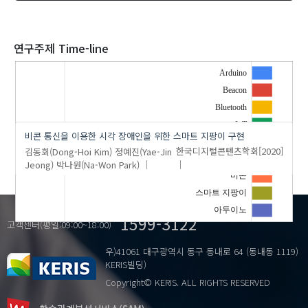
2020
연구주제 Time-line
Arduino
Beacon
'정예진(Yae-Jin Jeong)'
의 발표논문(1)
Bluetooth
IoT
비콘 통신을 이용한 시각 장애인을 위한 스마트 지팡이 구현
Smart cane
…
김동회(Dong-Hoi Kim)
정예진(Yae-Jin
한국디지털콘텐츠학회
[2020]
블루투스
Jeong)
박나원(Na-Won Park)
비콘
스마트 지팡이
아두이노
1599-3122
고객센터(평일:09:00~18:00)
우)41061 대구광역시 동구 동내로 64 (동내동 1119)
KERIS빌딩)
Copyright© KERIS. ALL RIGHTS RESERVED