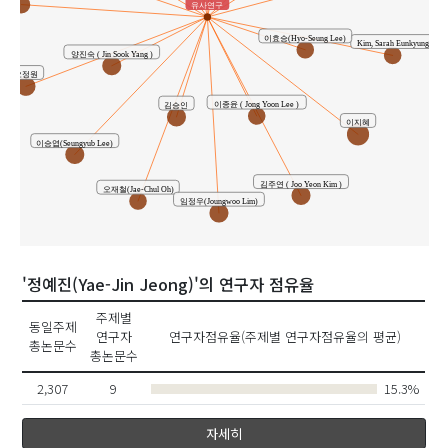
유사연구
이효승(Hyo-Seung Lee)
Kim, Sarah Eunkyung
양진숙 ( Jin Sook Yang )
오정원
이종윤 ( Jong Yoon Lee )
김승인
이지혜
이승엽(Seungyub Lee)
김주연 ( Joo Yeon Kim )
오재철(Jae-Chul Oh)
임정우(Joungwoo Lim)
'정예진(Yae-Jin Jeong)'의 연구자 점유율
주제별
동일주제
연구자
연구자점유율(주제별 연구자점유율의 평균)
총논문수
총논문수
2,307
9
15.3%
자세히