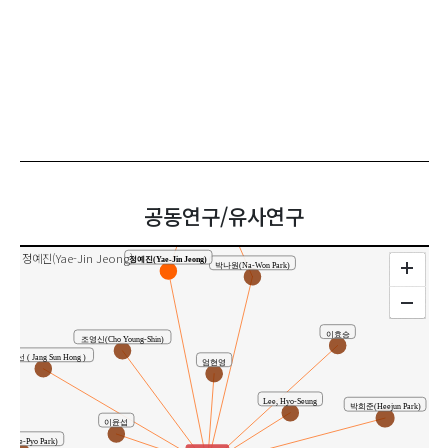
김동회(Dong-Hoi Kim)
공동연구
공동연구/유사연구
정예진(Yae-Jin Jeong)
정예진(Yae-Jin Jeong)
박나원(Na-Won Park)
이효승
조영신(Cho Young-Shin)
홍장선 ( Jang Sun Hong )
엄현영
Lee, Hyo-Seung
박희준(Heejun Park)
이윤섭
(Jae-Pyo Park)