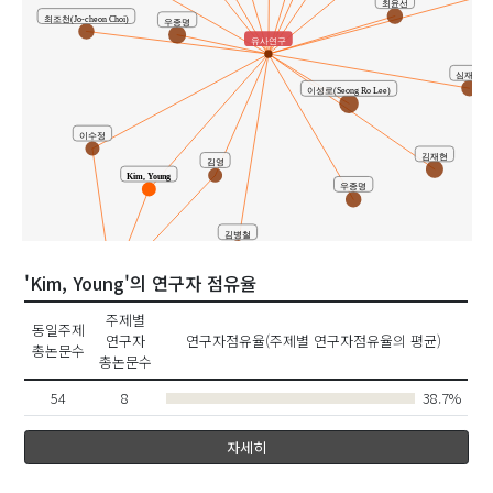
최윤선
최조천(Jo-cheon Choi)
우종명
유사연구
심재륜
이성로(Seong Ro Lee)
이수정
김재현
김영
Kim, Young
우종명
김병철
공동연구
'Kim, Young'의 연구자 점유율
주제별
동일주제
Lee, Soo-Jung
연구자
연구자점유율(주제별 연구자점유율의 평균)
총논문수
총논문수
Kim, Byung-Chul
54
8
38.7%
자세히