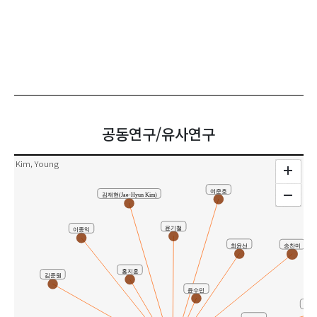
김영
공동연구/유사연구
Kim, Young
여준호
김재현(Jae-Hyun Kim)
윤기철
이종익
송찬미
최윤선
홍지훈
김준원
윤수민
박진