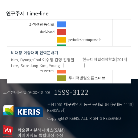
2020
연구주제 Time-line
2-섹션전송선로
dual-band
'Kim, Young'
의 발표논문(1)
periodicshuntopenstub
two-sectionstransmissionline
비대칭 이중대역 전력분배기
…
unequalWilkinsonpowerdivider
Kim, Byung-Chul
이수정
김영
김병철
한국디지털정책학회
[2014]
비대칭윌킨슨전력분배기
Lee, Soo-Jung
Kim, Young
이중대역
주기적병렬오픈스터브
1599-3122
고객센터(평일:09:00~18:00)
우)41061 대구광역시 동구 동내로 64 (동내동 1119)
KERIS빌딩)
Copyright© KERIS. ALL RIGHTS RESERVED