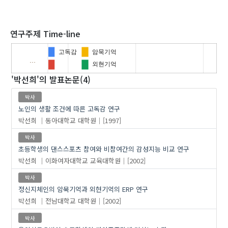
2000
2010
2020
연구주제 Time-line
고독감
암묵기억
…
외현기억
'박선희'
의 발표논문(4)
박사
노인의 생활 조건에 따른 고독감 연구
박선희
동아대학교 대학원
[1997]
박사
초등학생의 댄스스포츠 참여와 비참여간의 감성지능 비교 연구
박선희
이화여자대학교 교육대학원
[2002]
박사
정신지체인의 암묵기억과 외현기억의 ERP 연구
박선희
전남대학교 대학원
[2002]
박사