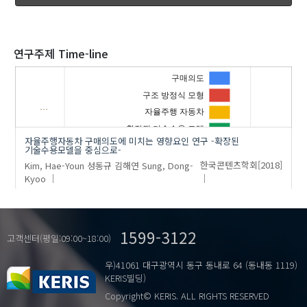
2020
연구주제 Time-line
구매의도
구조 방정식 모형
…
'Kim, Hae-Youn'
의 발표논문(1)
자율주행 자동차
확장된 기술수용 모델
자율주행자동차 구매의도에 미치는 영향요인 연구 -확장된
기술수용모델을 중심으로-
Kim, Hae-Youn
성동규
김해연
Sung, Dong-
한국콘텐츠학회
[2018]
Kyoo
1599-3122
고객센터(평일:09:00~18:00)
우)41061 대구광역시 동구 동내로 64 (동내동 1119)
KERIS빌딩)
Copyright© KERIS. ALL RIGHTS RESERVED