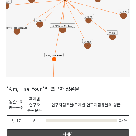
이용기
김경자
이재신
김현진
김진모(Jin-Mo Kim)
이수범(Soo-Bum Lee)
최숙기
김이경
Kim, Hae-Youn
'Kim, Hae-Youn'의 연구자 점유율
공동연구
성동규
주제별
동일주제
연구자
연구자점유율(주제별 연구자점유율의 평균)
총논문수
김해연
총논문수
Sung, Dong-Kyoo
6,117
5
0.4%
자세히