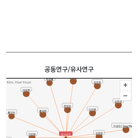
공동연구/유사연구
정송
최영출
Kim, Hae-Youn
김민희
석임복
김희정
문정은
이지혜
홍세희
황진숙
이상민 ( Sang Min Lee 
김현정
지은림
유사연구