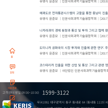
유영식
윤준모
인문사회과학기술융합학회
[2018
에콰도르 전자통관시스템의 고찰을 통한 중남미 진출
유영식
윤준모
인문사회과학기술융합학회
[2017
니카라과의 경제 동향과 통상 및 투자 그리고 협력 
유영식
윤준모
인문사회과학기술융합학회
[2017
도미니카 공화국의 시장 투자와 진출에 관한 연구: 
유영식
윤준모
인문사회과학기술융합학회
[2017
홈
코스타리카 진출을 위한 산업 및 통상 그리고 관련 
유영식
윤준모
사단법인 인문사회과학기술융합학
알림
이용안내
1599-3122
고객센터(평일:09:00~18:00)
우)41061 대구광역시 동구 동내로 64 (동내동 1119) K
오류접수