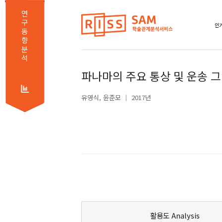
연
구
인기
동
향
분
석
파나마의 주요 통상 및 운송 
유영식
윤준모
2017년
활용도 Analysis