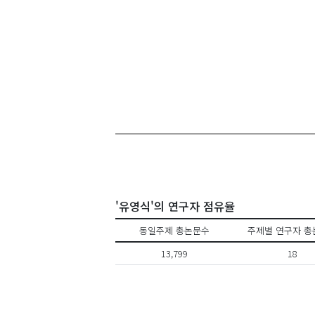
'유영식'의 연구자 점유율
동일주제 총논문수
주제별 연구자 총
13,799
18