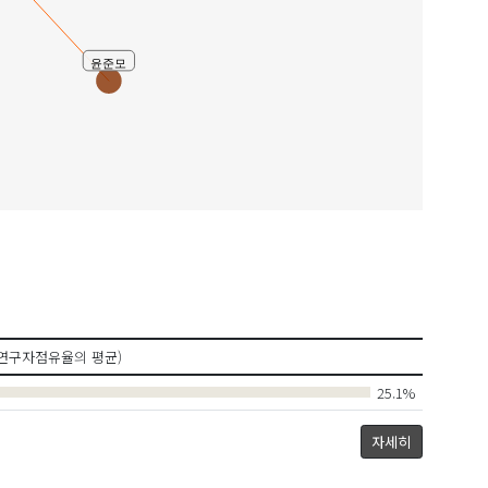
윤준모
연구자점유율의 평균)
25.1%
자세히