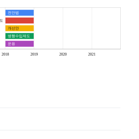
전안법
도
개선안
병행수입제도
운용
2018
2019
2020
2021