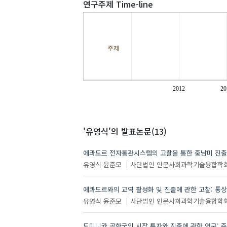
연구주제 Time-line
주제
2012
20
'유영식'
의 발표논문(13)
에콰도르 전자통관시스템의 고찰을 통한 중남미 진출
유영식
윤준모
사단법인 인문사회과학기술융합학
에콰도르와의 교역 활성화 및 진출에 관한 고찰: 통상
유영식
윤준모
사단법인 인문사회과학기술융합학
도미니카 공화국의 시장 투자와 진출에 관한 연구: 