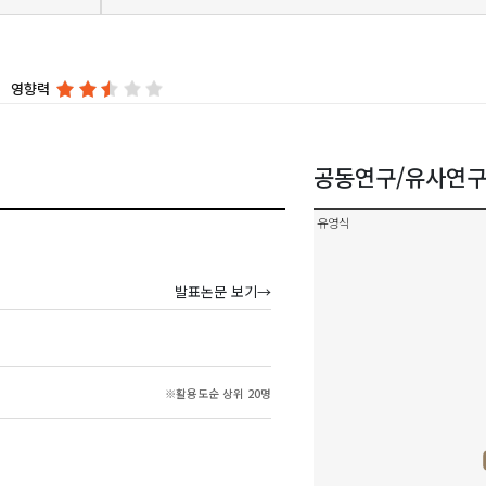
영향력
공동연구/유사연
유영식
발표논문 보기→
※활용도순 상위 20명