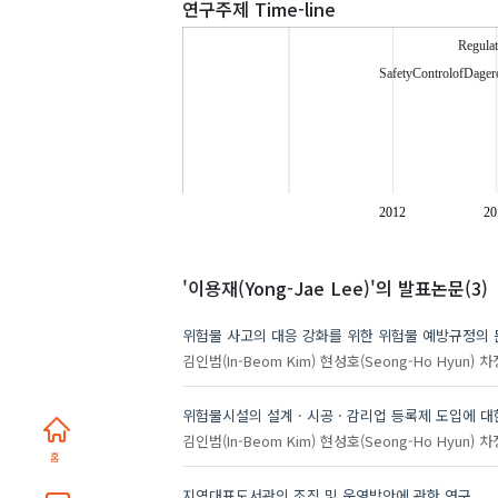
연구주제 Time-line
Regulat
SafetyControlofDage
2012
20
주제
'이용재(Yong-Jae Lee)'
의 발표논문(3)
위험물 사고의 대응 강화를 위한 위험물 예방규정의 
김인범(In-Beom Kim)
현성호(Seong-Ho Hyun)
차정
위험물시설의 설계 · 시공 · 감리업 등록제 도입에 
김인범(In-Beom Kim)
현성호(Seong-Ho Hyun)
차정
홈
지역대표도서관의 조직 및 운영방안에 관한 연구