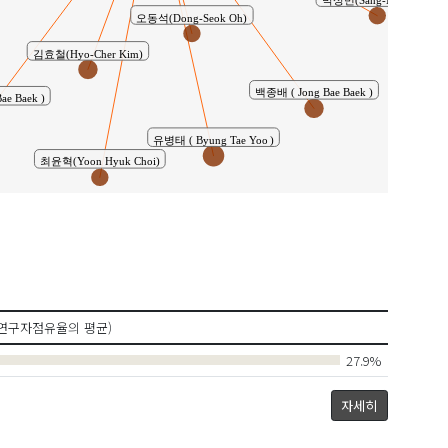
박상민(Sang-Min Park)
오동석(Dong-Seok Oh)
김효철(Hyo-Cher Kim)
백종배 ( Jong Bae Baek )
e Baek )
유병태 ( Byung Tae Yoo )
최윤혁(Yoon Hyuk Choi)
연구자점유율의 평균)
27.9%
자세히