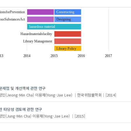
ionsforPrevention
Constructing
rousSubstancesAct
Designing
hazardous material
Hazardmaterialsfacility
Library Management
Library Policy
Libraryplanning
13
2014
2015
2016
2017
Localgovernmentrepresentinglibrary
Public Library
Supervising
공공도서관
문제점 및 개선책에 관한 연구
도서관 정책
민(Jeong-Min Cha)
이용재(Yong-Jae Lee)
한국위험물학회
[2014]
도서관계획
도서관운영
대한 타당성 검토에 관한 연구
지역대표도서관
민(Jung-Min Cha)
이용재(Yong-Jae Lee)
[2015]