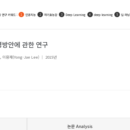
 연구 키워드 :
인공지능
자기효능감
Deep Learning
deep learning
딥 러닝
영방안에 관한 연구
이용재(Yong-Jae Lee)
2015년
논문 Analysis