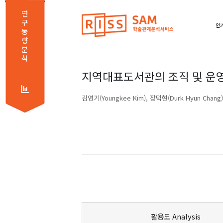
연
구
인기
동
향
분
석
지역대표도서관의 조직 및 운
김영기(Youngkee Kim)
장덕현(Durk Hyun Chang)
활용도 Analysis