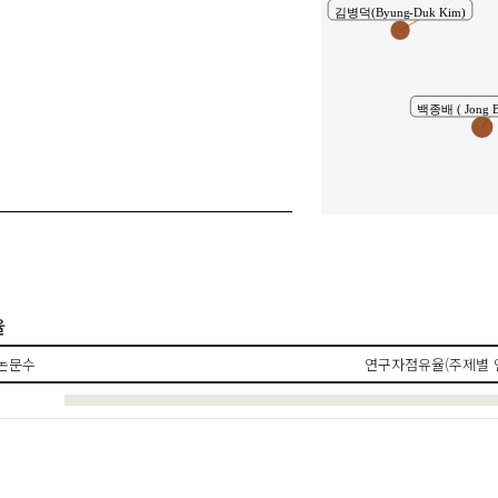
범(In-Beom Kim)
김병덕(Byung-Duk Kim)
백종배 ( Jong Ba
율
논문수
연구자점유율(주제별 
차정민(Jeong-Min Cha)