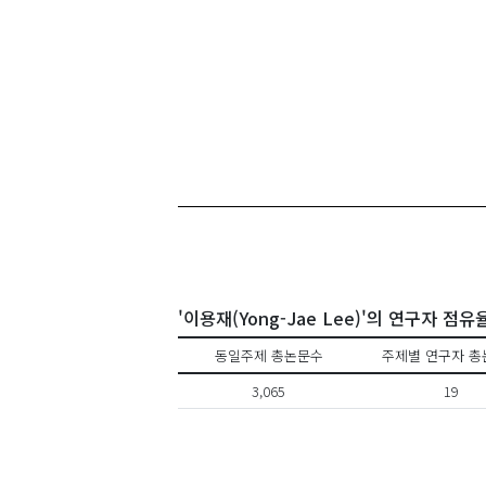
김인
'이용재(Yong-Jae Lee)'의 연구자 점유
동일주제 총논문수
주제별 연구자 총
3,065
19