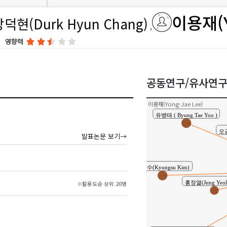
이용재(Y
장덕현(Durk Hyun Chang)
영향력
고재욱 ( Jae Wook
공동연구/유사연
이용재(Yong-Jae Lee)
유병태 ( Byung Tae Yoo )
오금
발표논문 보기→
김경수(Kyungsu Kim)
홍정열(Jung Yeol
※활용도순 상위 20명