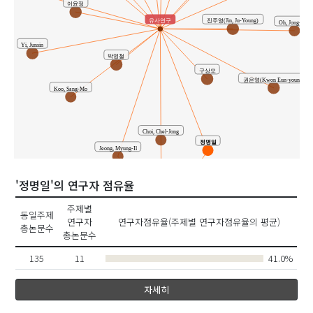
이윤정
진주영(Jin, Ju-Young)
유사연구
Oh, Jong-Min
Yi, Junsin
박영철
구상모
권은영(Kwon Eun-young)
Koo, Sang-Mo
Choi, Chel-Jong
정명일
Jeong, Myung-Il
'정명일'의 연구자 점유율
주제별
동일주제
공동연구
연구자
연구자점유율(주제별 연구자점유율의 평균)
총논문수
총논문수
135
11
41.0%
최철종
자세히