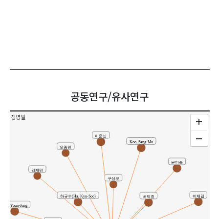
Jeong, Myung-Il
공동연구/유사연구
정명일
이준신
Koo, Sang-Mo
오종민
윤미숙
김재민
구상모
이재길
하규수(Ha, Kyu-Soo)
배덕효
Lee, Youn-Jung