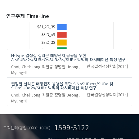
2020
연구주제 Time-line
$Al_2O_3$
$SiN_x$
'정명일'
의 발표논문(2)
$SiO_2$
$V_FB$
N-type 결정질 실리콘 태양전지 응용을 위한
CrystallineSisolarcells
Al<SUB>2</SUB>O<SUB>3</SUB> 박막의 패시베이션 특성 연구
…
Choi, Chel-Jong
최철종
정명일
Jeong,
한국결정성장학회
[2014]
EOT
Myung-Il
MOS
Negativefixedcharge
결정질 실리콘 태양전지 응용을 위한 SiN<SUB>x</SUB> 및
SiO<SUB>2</SUB> 박막의 패시베이션 특성 연구
Passivation
Choi, Chel-Jong
최철종
정명일
Jeong,
한국결정성장학회
[2014]
interfacetrapdensity
Myung-Il
1599-3122
고객센터(평일:09:00~18:00)