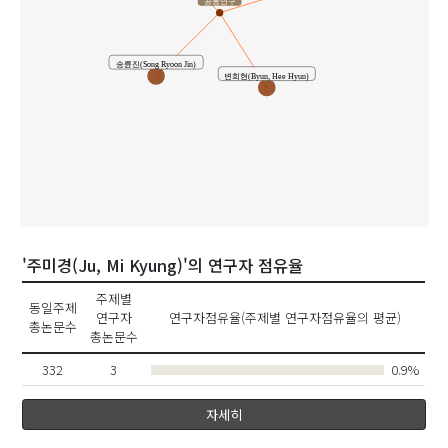
공동연구
송륜진(Song Ryoon Jin)
변희현(Byun, Hee Hyun)
'주미경(Ju, Mi Kyung)'의 연구자 점유율
주제별
동일주제
연구자
연구자점유율(주제별 연구자점유율의 평균)
총논문수
총논문수
332
3
0.9%
자세히