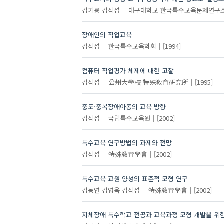
김기룡
김삼섭
대구대학교 한국특수교육문제연구
장애인의 직업교육
김삼섭
한국특수교육학회
[1994]
컴퓨터 직업평가 체제에 대한 고찰
김삼섭
公州大學校 特殊敎育硏究所
[1995]
중도·중복장애아동의 교육 방향
김삼섭
국립특수교육원
[2002]
특수교육 연구방법의 과제와 전망
김삼섭
特殊敎育學會
[2002]
특수교육 교원 양성의 표준적 모형 연구
김동연
김영욱
김삼섭
特殊敎育學會
[2002]
지체장애 특수학교 전공과 교육과정 모형 개발을 위한