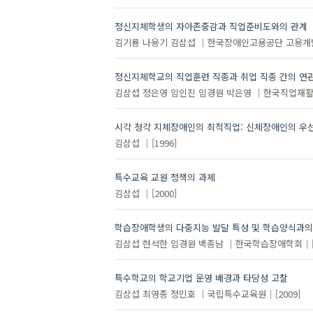
정신지체학생의 자아존중감과 직업준비도와의 관계
김기룡
나용기
김삼섭
한국장애인고용공단 고용개
정신지체학교의 직업훈련 직종과 취업 직종 간의 연
김삼섭
정은영
임인진
임경원
박은영
한국직업재
시각 청각 지체장애인의 최적직업: 신체장애인의 우선
김삼섭
[1996]
특수교육 교원 정책의 과제
김삼섭
[2000]
학습장애학생의 다중지능 발달 특성 및 학습양식과의
김삼섭
현석한
임경원
백종남
한국학습장애학회
특수학교의 학교기업 운영 배경과 타당성 고찰
김삼섭
최영종
정민호
국립특수교육원
[2009]