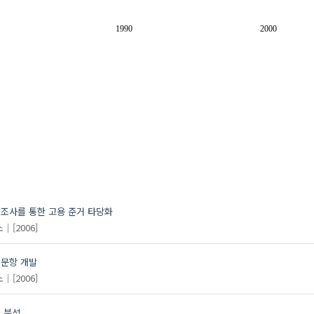
1990
2000
비조사를 통한 고용 준거 타당화
소
[2006]
비문항 개발
소
[2006]
 분석