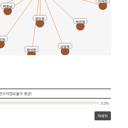
이석진
백종남
정민호
박은영
은영
김영욱
현석한
연구자점유율의 평균)
0.2%
자세히