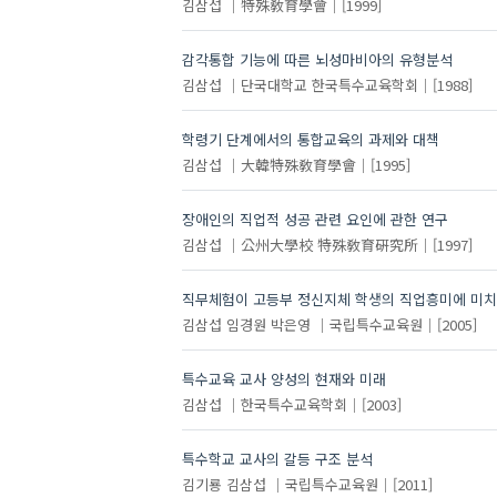
김삼섭
特殊敎育學會
[1999]
감각통합 기능에 따른 뇌성마비아의 유형분석
김삼섭
단국대학교 한국특수교육학회
[1988]
학령기 단계에서의 통합교육의 과제와 대책
김삼섭
大韓特殊敎育學會
[1995]
장애인의 직업적 성공 관련 요인에 관한 연구
김삼섭
公州大學校 特殊敎育硏究所
[1997]
직무체험이 고등부 정신지체 학생의 직업흥미에 미치
김삼섭
임경원
박은영
국립특수교육원
[2005]
특수교육 교사 양성의 현재와 미래
김삼섭
한국특수교육학회
[2003]
특수학교 교사의 갈등 구조 분석
김기룡
김삼섭
국립특수교육원
[2011]