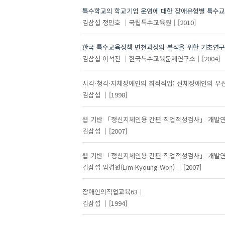
특수학교의 학교기업 운영에 대한 장애유형별 특수교
김삼섭
정민호
국립특수교육원
[2010]
한국 특수교육정책 변천과정의 분석을 위한 기초연구
김삼섭
이석진
한국특수교육문제연구소
[2004]
시각·청각·지체장애인의 최적직업: 신체장애인의 우선
김삼섭
[1998]
웹 기반 「정신지체인용 간편 직업적성검사」 개발연구
김삼섭
[2007]
웹 기반 「정신지체인용 간편 직업적성검사」 개발연구
김삼섭
임경원(Lim Kyoung Won)
[2007]
장애인의직업교육63
김삼섭
[1994]