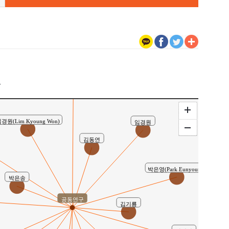
유사연구
구
김삼섭
경원(Lim Kyoung Won)
임경원
김동연
박은영(Park Eunyoung)
박은송
공동연구
김기룡