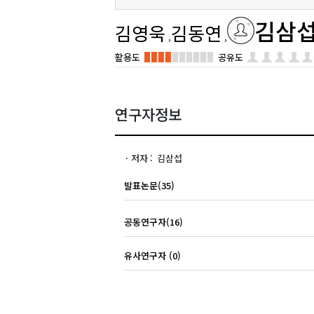
김삼
김영욱
김동연
활용도
공유도
연구자정보
저자
김삼섭
발표논문(35)
공동연구자(16)
유사연구자 (0)