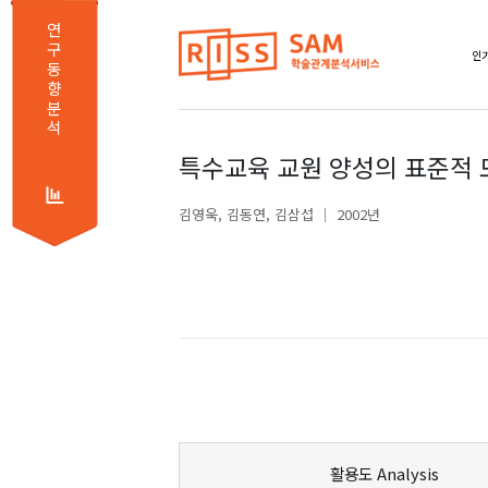
연
구
동
향
분
석
특수교육 교원 양성의 표준적 
김영욱
김동연
김삼섭
2002년
활용도 Analysis