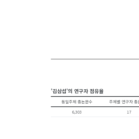
'김삼섭'의 연구자 점유율
동일주제 총논문수
주제별 연구자 총
6,303
17