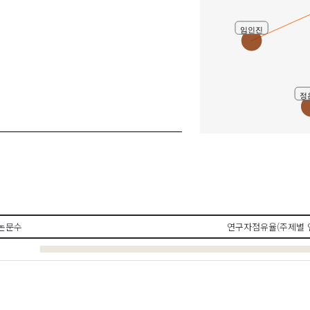
임인진
정
논문수
연구자점유율(주제별 