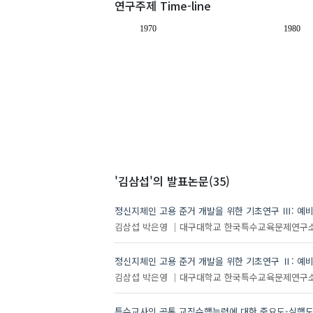
연구주제 Time-line
1970
1980
'김삼섭'
의 발표논문(35)
정신지체인 고용 준거 개발을 위한 기초연구 Ⅲ: 예
김삼섭
박은영
대구대학교 한국특수교육문제연구
정신지체인 고용 준거 개발을 위한 기초연구 Ⅱ: 예
김삼섭
박은영
대구대학교 한국특수교육문제연구
특수교사의 공통 교직수행능력에 대한 중요도-실행도