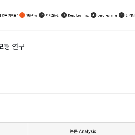
인기 활용 키워드 :
우울
사회적지지
자기효능감
인공지능
자아존중감
모형 연구
논문 Analysis