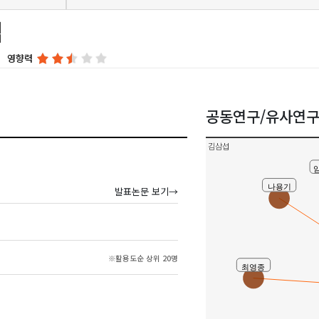
섭
영향력
공동연구/유사연
김삼섭
임
나용기
발표논문 보기→
※활용도순 상위 20명
최영종