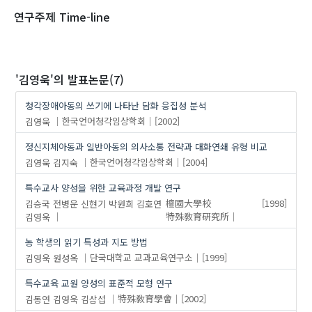
1970
1980
1990
2000
2010
2020
연구주제 Time-line
'김영욱'
의 발표논문(7)
청각장애아동의 쓰기에 나타난 담화 응집성 분석
김영욱
한국언어청각임상학회
[2002]
정신지체아동과 일반아동의 의사소통 전략과 대화연쇄 유형 비교
김영욱
김지숙
한국언어청각임상학회
[2004]
특수교사 양성을 위한 교육과정 개발 연구
김승국
전병운
신현기
박원희
김호연
檀國大學校
[1998]
김영욱
特殊敎育硏究所
농 학생의 읽기 특성과 지도 방법
김영욱
원성옥
단국대학교 교과교육연구소
[1999]
특수교육 교원 양성의 표준적 모형 연구
김동연
김영욱
김삼섭
特殊敎育學會
[2002]