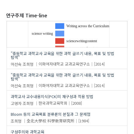
2020
연구주제 Time-line
Writing across the Curriculum
science writing
'조희형'
의 발표논문(36)
sciencewritingcontent
sciencewritingheuristics
"중등학교 과학교사 교육을 위한 과학 글쓰기 내용, 목표 및 방법
sciencewritingmodels
탐색"
어선숙
조희형
이화여자대학교 교과교육연구소
[2014]
sciencewritingobjectives
writingtolearn
…
"중등학교 과학교사 교육을 위한 과학 글쓰기 내용, 목표 및 방법
탐색"
과학글쓰기
어선숙
조희형
이화여자대학교 교과교육연구소
[2014]
과학글쓰기교과
과학글쓰기연수
과학교사 교수내용지식(PCK)의 재구성과 적용 방법
과학글쓰기영역
고영자
조희형
한국과학교육학회
[2008]
글쓰기학습
Bloom 등의 교육목표 분류론의 본질과 그 문제점
학습하기위한글쓰기
조희형
全北大學校 科學敎育硏究所
[1984]
구성주의와 과학교육