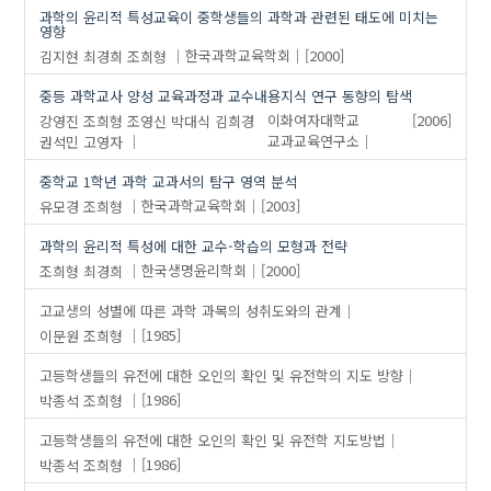
과학의 윤리적 특성교육이 중학생들의 과학과 관련된 태도에 미치는
영향
김지현
최경희
조희형
한국과학교육학회
[2000]
중등 과학교사 양성 교육과정과 교수내용지식 연구 동향의 탐색
강영진
조희형
조영신
박대식
김희경
이화여자대학교
[2006]
권석민
고영자
교과교육연구소
중학교 1학년 과학 교과서의 탐구 영역 분석
유모경
조희형
한국과학교육학회
[2003]
과학의 윤리적 특성에 대한 교수-학습의 모형과 전략
조희형
최경희
한국생명윤리학회
[2000]
고교생의 성별에 따른 과학 과목의 성취도와의 관계
이문원
조희형
[1985]
고등학생들의 유전에 대한 오인의 확인 및 유전학의 지도 방향
박종석
조희형
[1986]
고등학생들의 유전에 대한 오인의 확인 및 유전학 지도방법
박종석
조희형
[1986]