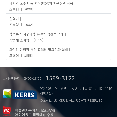
과학과 교수 내용 지식(PCK)의 재구성과 적용
조희형
[2008]
실험법
조희형
[2002]
학습론과 지구과학 분야의 직관적 견해
박승재
조희형
[1995]
과학의 윤리적 특성 교육의 필요성과 실태
조희형
[1998]
1599-3122
고객센터(평일:09:00~18:00)
우)41061 대구광역시 동구 동내로 64 (동내동 1119)
KERIS빌딩)
Copyright© KERIS. ALL RIGHTS RESERVED