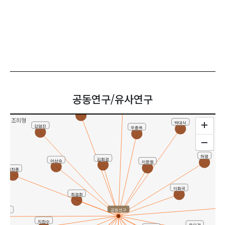
공동연구/유사연구
최승일
김창식
조희형
박대식
강영진
우종옥
허명
김희경
어선숙
이문원
김찬종
이화국
최경희
공동연구
권재술
지찬수