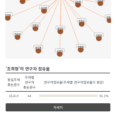
유모경
강순희
김지현
오대섭
박효순
조영신
박종석
권석민
박승재
이칭찬
박종윤
송진웅
고영자
'조희형'의 연구자 점유율
주제별
동일주제
연구자
연구자점유율(주제별 연구자점유율의 평균)
총논문수
총논문수
18,413
44
61.1%
자세히