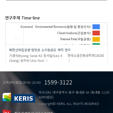
2020
연구주제 Time-line
Acoustical · Environmental Resources(음향 및 환경인자)
ClusterAnalysis(군집분석)
…
'기경석(Kyong Seok Ki)'
의 발표논문(1)
National Park(국립공원)
Soundscape(음환경)
북한산국립공원 탐방로 소리등급도 제작 연구
기경석(Kyong Seok Ki)
장서일(Seo Il
한국소음진동공학회
[2020]
Chang)
유지수(Jisu Yoo)
1599-3122
고객센터(평일:09:00~18:00)
우)41061 대구광역시 동구 동내로 64 (동내동 1119)
KERIS빌딩)
Copyright© KERIS. ALL RIGHTS RESERVED