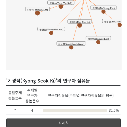
윤유식(Yoon, Yoo Shik)
김진영(Jin-Young Kim)
이영아(Young A Lee)
유현경(Yoo, Hana Hyun
김은진(Kim, Eun Jin)
윤창열(Chang-Yeol Yun)
김보영(Boyoung Kim)
강용혁(Yong-Heack Kang)
'기경석(Kyong Seok Ki)'의 연구자 점유율
주제별
동일주제
연구자
연구자점유율(주제별 연구자점유율의 평균)
총논문수
총논문수
7
4
81.3%
자세히