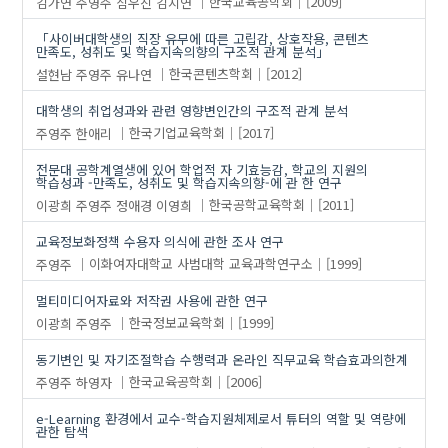
김가연
주영주
심우진
김지연
한국교육공학회
[2009]
「사이버대학생의 직장 유무에 따른 고립감, 상호작용, 콘텐츠
만족도, 성취도 및 학습지속의향의 구조적 관계 분석」
설현남
주영주
유나연
한국콘텐츠학회
[2012]
대학생의 취업성과와 관련 영향변인간의 구조적 관계 분석
주영주
한애리
한국기업교육학회
[2017]
전문대 공학계열생에 있어 학업적 자 기효능감, 학교의 지원의
학습성과 -만족도, 성취도 및 학습지속의향-에 관 한 연구
이광희
주영주
정애경
이영희
한국공학교육학회
[2011]
교육정보화정책 수용자 의식에 관한 조사 연구
주영주
이화여자대학교 사범대학 교육과학연구소
[1999]
멀티미디어자료와 저작권 사용에 관한 연구
이광희
주영주
한국정보교육학회
[1999]
동기변인 및 자기조절학습 수행력과 온라인 직무교육 학습효과의한계
주영주
하영자
한국교육공학회
[2006]
e-Learning 환경에서 교수-학습지원체제로서 튜터의 역할 및 역량에
관한 탐색