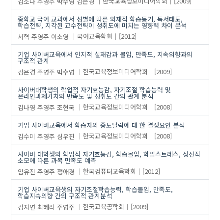
김소나
주영주
박수영
김은경
한국교육정보미디어학회
[2009]
중학교 국어 교과에서 성별에 따른 외재적 학습동기, 독서태도,
학습전략, 지각된 교수전략이 성취도에 미치는 영향력 차이 분석
서혁
주영주
이소영
국어교육학회
[2012]
기업 사이버교육에서 인지적 실재감과 몰입, 만족도, 지속의향과의
구조적 관계
김은경
주영주
박수영
한국교육정보미디어학회
[2009]
사이버대학생의 학업적 자기효능감, 자기조절 학습능력 및
온라인과제가치와 만족도 및 성취도 간의 관계 분석
김나영
주영주
조현국
한국교육정보미디어학회
[2008]
기업 사이버교육에서 학습자의 중도탈락에 대 한 결정요인 분석
김수미
주영주
심우진
한국교육정보미디어학회
[2008]
사이버 대학생의 학업적 자기효능감, 학습몰입, 학업스트레스, 정신적
소모에 따른 과목 만족도 예측
임유진
주영주
정애경
한국컴퓨터교육학회
[2012]
기업 사이버교육생의 자기조절학습능력, 학습몰입, 만족도,
학습지속의향 간의 구조적 관계분석
김지연
최혜리
주영주
한국교육공학회
[2009]