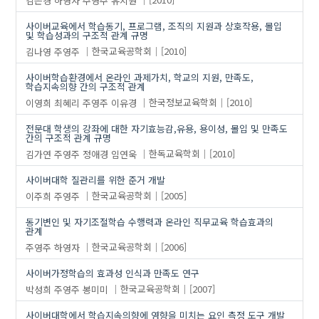
사이버교육에서 학습동기, 프로그램, 조직의 지원과 상호작용, 몰입
및 학습성과의 구조적 관계 규명
김나영
주영주
한국교육공학회
[2010]
사이버학습환경에서 온라인 과제가치, 학교의 지원, 만족도,
학습지속의향 간의 구조적 관계
이영희
최혜리
주영주
이유경
한국정보교육학회
[2010]
전문대 학생의 강좌에 대한 자기효능감,유용, 용이성, 몰입 및 만족도
간의 구조적 관계 규명
김가연
주영주
정애경
임연욱
한독교육학회
[2010]
사이버대학 질관리를 위한 준거 개발
이주희
주영주
한국교육공학회
[2005]
동기변인 및 자기조절학습 수행력과 온라인 직무교육 학습효과의
관계
주영주
하영자
한국교육공학회
[2006]
사이버가정학습의 효과성 인식과 만족도 연구
박성희
주영주
봉미미
한국교육공학회
[2007]
사이버대학에서 학습지속의향에 영향을 미치는 요인 측정 도구 개발