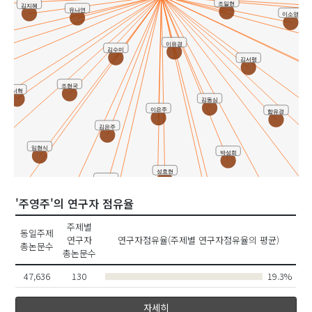
조일현
김지혜
유나연
이소영
이유경
김수미
김서령
조현국
서혁
김동심
이은주
함유경
김은주
임현식
박성희
성효현
정애경
임연욱
'주영주'의 연구자 점유율
이종경
최혜리
신의경
주제별
동일주제
연구자
연구자점유율(주제별 연구자점유율의 평균)
강정진
봉미미
총논문수
총논문수
주영주
47,636
130
19.3%
자세히