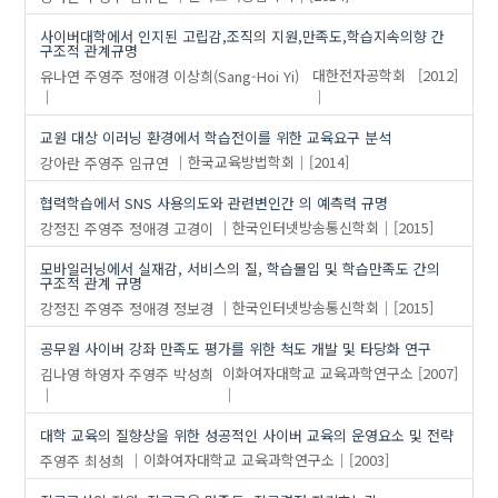
learning transfer
n..
사회적 영향
사이버대학에서 인지된 고립감,조직의 지원,만족도,학습지속의향 간
mobile learning
p..
습관
구조적 관계규명
유나연
주영주
정애경
이상희(Sang-Hoi Yi)
대한전자공학회
[2012]
o..
교.
오락적 동기
o..
교.
촉진상황
s…
또래 상호작용
교원 대상 이러닝 환경에서 학습전이를 위한 교육요구 분석
s…
메타분석
강아란
주영주
임규연
한국교육방법학회
[2014]
…
s…
사이버대학교
협력학습에서 SNS 사용의도와 관련변인간 의 예측력 규명
경제적 스트레스
성인기초역량
강정진
주영주
정애경
고경이
한국인터넷방송통신학회
[2015]
교원대상이러닝
실행기능
모바일러닝에서 실재감, 서비스의 질, 학습몰입 및 학습만족도 간의
교육요구도
업무수행가능성
구조적 관계 규명
교육훈련비
영아 자율성
강정진
주영주
정애경
정보경
한국인터넷방송통신학회
[2015]
매출액
영아-교사 상호작용
공무원 사이버 강좌 만족도 평가를 위한 척도 개발 및 타당화 연구
모바일 러닝
원.
김나영
하영자
주영주
박성희
이화여자대학교 교육과학연구소
[2007]
목표지향성
자아존중감
업무환경
재직자
대학 교육의 질향상을 위한 성공적인 사이버 교육의 운영요소 및 전략
자.
정서지능
주영주
최성희
이화여자대학교 교육과학연구소
[2003]
전이관련성
학습 전략
정.
학습만족도