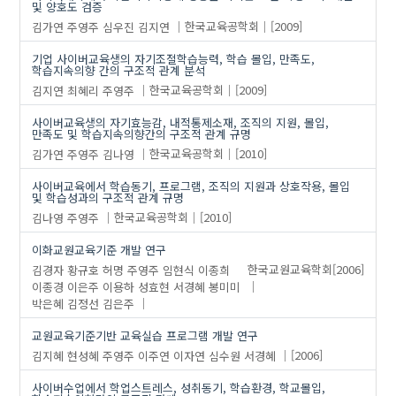
및 양호도 검증
김가연
주영주
심우진
김지연
한국교육공학회
[2009]
기업 사이버교육생의 자기조절학습능력, 학습 몰입, 만족도,
학습지속의향 간의 구조적 관계 분석
김지연
최혜리
주영주
한국교육공학회
[2009]
사이버교육생의 자기효능감, 내적통제소재, 조직의 지원, 몰입,
만족도 및 학습지속의향간의 구조적 관계 규명
김가연
주영주
김나영
한국교육공학회
[2010]
사이버교육에서 학습동기, 프로그램, 조직의 지원과 상호작용, 몰입
및 학습성과의 구조적 관계 규명
김나영
주영주
한국교육공학회
[2010]
이화교원교육기준 개발 연구
김경자
황규호
허명
주영주
임현식
이종희
한국교원교육학회
[2006]
이종경
이은주
이용하
성효현
서경혜
봉미미
박은혜
김정선
김은주
교원교육기준기반 교육실습 프로그램 개발 연구
김지혜
현성혜
주영주
이주연
이자연
심수원
서경혜
[2006]
사이버수업에서 학업스트레스, 성취동기, 학습환경, 학교몰입,