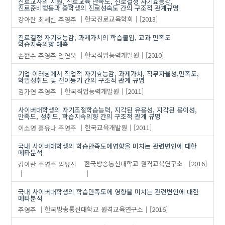
진로교사의 지원, 진로교육 만족도, 진로결정 자기효능감,
진로준비행동과 중학생의 진로성숙도 간의 구조적 관계규명
조직몰입
강아란
최세빈
주영주
한국진로교육학회
[2013]
진로결정 자기효능감
진로성숙도
진로결정 자기효능감, 과제가치의 학습몰입, 교과 만족도
학습지속의향 예측
학교만족도
손현수
주영주
임연욱
한국직업능력개발원
[2010]
학교소속감
학습전이
기업 이러닝에서 직업적 자기효능감, 과제가치, 직무자율성,만족도,
학업성취도 및 전이동기 간의 구조적 관계 규명
학업성취도
김가연
주영주
한국직업능력개발원
[2011]
혁신성
사이버대학생의 자기조절학습능력, 지각된 유용성, 지각된 용이성,
만족도, 성취도, 학습지속의향 간의 구조적 관계 규명
이소영
홍유나
주영주
한국교육개발원
[2011]
국내 사이버대학생의 학습만족도에영향을 미치는 관련변인에 대한
메타분석
강아란
주영주
임유진
한국방송통신대학교 원격교육연구소
[2016]
국내 사이버대학생의 학습만족도에 영향을 미치는 관련변인에 대한
메타분석
주영주
한국방송통신대학교 원격교육연구소
[2016]