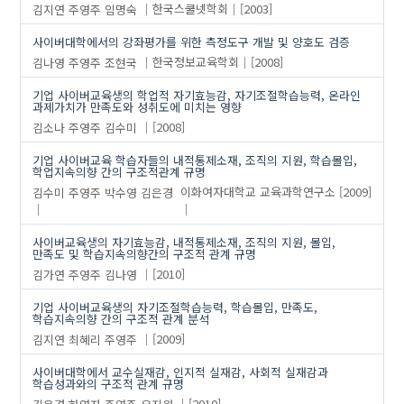
김지연
주영주
임명숙
한국스쿨넷학회
[2003]
사이버대학에서의 강좌평가를 위한 측정도구 개발 및 양호도 검증
김나영
주영주
조현국
한국정보교육학회
[2008]
기업 사이버교육생의 학업적 자기효능감, 자기조절학습능력, 온라인
과제가치가 만족도와 성취도에 미치는 영향
김소나
주영주
김수미
[2008]
기업 사이버교육 학습자들의 내적통제소재, 조직의 지원, 학습몰입,
학업지속의향 간의 구조적관계 규명
김수미
주영주
박수영
김은경
이화여자대학교 교육과학연구소
[2009]
사이버교육생의 자기효능감, 내적통제소재, 조직의 지원, 몰입,
만족도 및 학습지속의향간의 구조적 관계 규명
김가연
주영주
김나영
[2010]
기업 사이버교육생의 자기조절학습능력, 학습몰입, 만족도,
학습지속의향 간의 구조적 관계 분석
김지연
최혜리
주영주
[2009]
사이버대학에서 교수실재감, 인지적 실재감, 사회적 실재감과
학습성과와의 구조적 관계 규명
김은경
하영자
주영주
유지원
[2010]