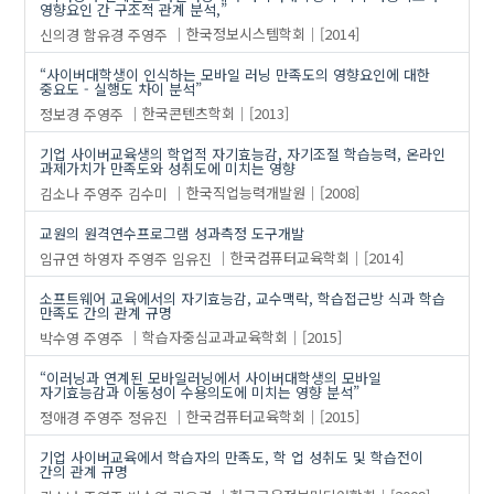
영향요인 간 구조적 관계 분석,”
신의경
함유경
주영주
한국정보시스템학회
[2014]
“사이버대학생이 인식하는 모바일 러닝 만족도의 영향요인에 대한
중요도 - 실행도 차이 분석”
정보경
주영주
한국콘텐츠학회
[2013]
기업 사이버교육생의 학업적 자기효능감, 자기조절 학습능력, 온라인
과제가치가 만족도와 성취도에 미치는 영향
김소나
주영주
김수미
한국직업능력개발원
[2008]
교원의 원격연수프로그램 성과측정 도구개발
임규연
하영자
주영주
임유진
한국컴퓨터교육학회
[2014]
소프트웨어 교육에서의 자기효능감, 교수맥락, 학습접근방 식과 학습
만족도 간의 관계 규명
박수영
주영주
학습자중심교과교육학회
[2015]
“이러닝과 연계된 모바일러닝에서 사이버대학생의 모바일
자기효능감과 이동성이 수용의도에 미치는 영향 분석”
정애경
주영주
정유진
한국컴퓨터교육학회
[2015]
기업 사이버교육에서 학습자의 만족도, 학 업 성취도 및 학습전이
간의 관계 규명