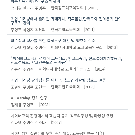
학습지속의향간의 구조적 관계
정애경
한애리
주영주
한국컴퓨터교육학회
[2011]
기업 이러닝에서 온라인 과제가치, 직무몰입,만족도와 전이동기 간의
구조적 관계
주영주
하영자
최혜리
한국기업교육학회
[2011]
학습성과 평가를 위한 측정도구 개발 및 양호성 검증
김나영
한상윤
주영주
이화여자대학교 교과교육연구소
[2013]
"특성화고교생의 경제적 스트레스, 학교소속감, 진로결정자기효능감,
진로성숙도, 학교만족도의 관계규명"
김동심
주영주
이화여자대학교 교육과학연구소
[2014]
기업 이러닝 강좌평가를 위한 측정도구 개발및 양호도 검증
조일현
주영주
조현국
한국기업교육학회
[2008]
e-Learning 평가 연구
정재삼
주영주
[2003]
사이버교육 환경에서의 학습자 동기 척도의구성 및 타당성 규명
김나영
주영주
김소나
[2007]
사이버대학 질관리를 위한 준거 개발. 교육공학연구 21(1)