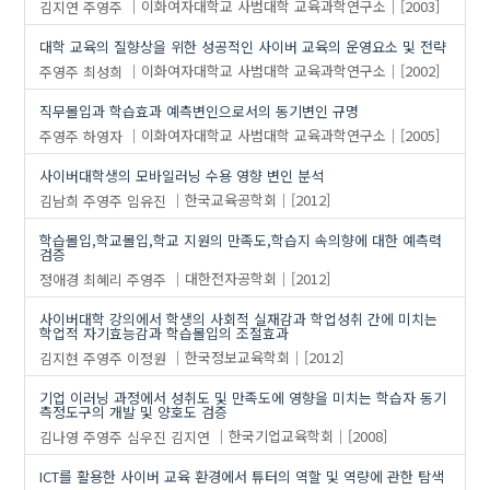
김지연
주영주
이화여자대학교 사범대학 교육과학연구소
[2003]
대학 교육의 질향상을 위한 성공적인 사이버 교육의 운영요소 및 전략
주영주
최성희
이화여자대학교 사범대학 교육과학연구소
[2002]
직무몰입과 학습효과 예측변인으로서의 동기변인 규명
주영주
하영자
이화여자대학교 사범대학 교육과학연구소
[2005]
사이버대학생의 모바일러닝 수용 영향 변인 분석
김남희
주영주
임유진
한국교육공학회
[2012]
학습몰입,학교몰입,학교 지원의 만족도,학습지 속의향에 대한 예측력
검증
정애경
최혜리
주영주
대한전자공학회
[2012]
사이버대학 강의에서 학생의 사회적 실재감과 학업성취 간에 미치는
학업적 자기효능감과 학습몰입의 조절효과
김지현
주영주
이정원
한국정보교육학회
[2012]
기업 이러닝 과정에서 성취도 및 만족도에 영향을 미치는 학습자 동기
측정도구의 개발 및 양호도 검증
김나영
주영주
심우진
김지연
한국기업교육학회
[2008]
ICT를 활용한 사이버 교육 환경에서 튜터의 역할 및 역량에 관한 탐색