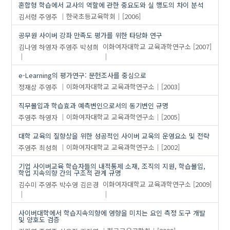
혼합형 학습에서 교사의 역할에 관한 중요도와 실 행도의 차이 분석
김서령
주영주
한국초등교육학회
[2006]
공무원 사이버 강좌 만족도 평가를 위한 타당화 연구
김나영
하영자
주영주
박성희
이화여자대학교 교육과학연구소
[2007]
e-Learning의 평가연구: 문헌조사를 중심으로
정재삼
주영주
이화여자대학교 교육과학연구소
[2003]
직무몰입과 학습효과 예측변인으로서의 동기변인 규명
주영주
하영자
이화여자대학교 교육과학연구소
[2005]
대학 교육의 질향상을 위한 성공적인 사이버 교욱의 운영요소 및 전략
주영주
최성희
이화여자대학교 교육과학연구소
[2002]
기업 사이버교육 학습자들의 내적통제 소재, 조직의 지원, 학습몰입,
학업 지속의향 간의 구조적 관계 규명
김수미
주영주
박수영
김은경
이화여자대학교 교육과학연구소
[2009]
사이버대학에서 학습지속의향에 영향을 미치는 요인 측정 도구 개발
및 양호도 검증