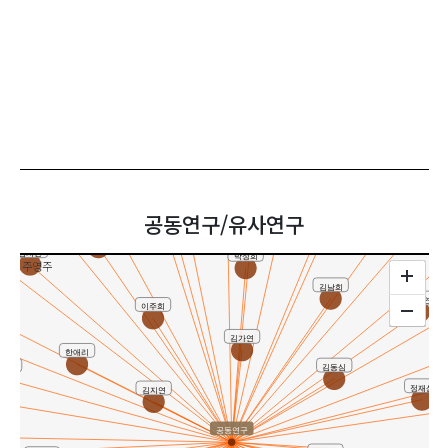
한상윤
김소나
허명
김지현
이광
최성희
최세빈
우진
이용하
김나영
공동연구/유사연구
이상희(Sang-Hoi Yi
유지원
서경혜
김지연
박성희
주영주
김남희
이자연
이주희
김가연
한애리
은혜
김동심
정재삼
김지연
공동연구