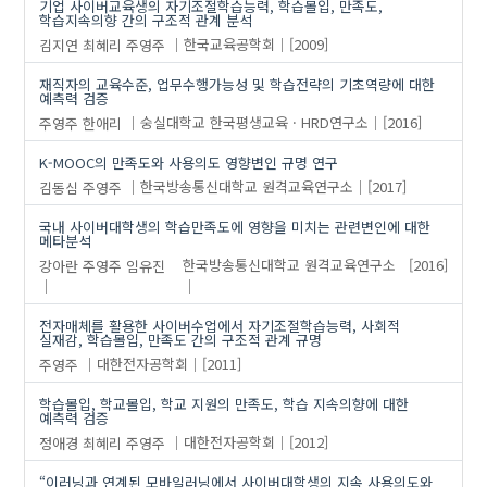
기업 사이버교육생의 자기조절학습능력, 학습몰입, 만족도,
학습지속의향 간의 구조적 관계 분석
김지연
최혜리
주영주
한국교육공학회
[2009]
재직자의 교육수준, 업무수행가능성 및 학습전략의 기초역량에 대한
예측력 검증
주영주
한애리
숭실대학교 한국평생교육 · HRD연구소
[2016]
K-MOOC의 만족도와 사용의도 영향변인 규명 연구
김동심
주영주
한국방송통신대학교 원격교육연구소
[2017]
국내 사이버대학생의 학습만족도에 영향을 미치는 관련변인에 대한
메타분석
강아란
주영주
임유진
한국방송통신대학교 원격교육연구소
[2016]
전자매체를 활용한 사이버수업에서 자기조절학습능력, 사회적
실재감, 학습몰입, 만족도 간의 구조적 관계 규명
주영주
대한전자공학회
[2011]
학습몰입, 학교몰입, 학교 지원의 만족도, 학습 지속의향에 대한
예측력 검증
정애경
최혜리
주영주
대한전자공학회
[2012]
“이러닝과 연계된 모바일러닝에서 사이버대학생의 지속 사용의도와