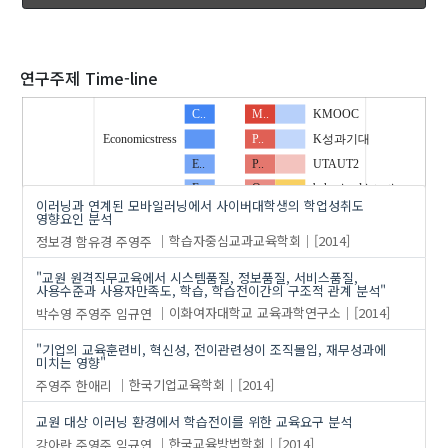
2020
연구주제 Time-line
C..
M..
KMOOC
유사연구
Economicstress
P..
K성과기대
'주영주'
의 발표논문(82)
E..
P..
UTAUT2
F..
Q..
behavioral intention
이러닝과 연계된 모바일러닝에서 사이버대학생의 학업성취도
I…
R..
effort expectancy
영향요인 분석
정보경
함유경
주영주
학습자중심교과교육학회
[2014]
I…
S..
facilitating conditions
R..
b..
habit
"교원 원격직무교육에서 시스템품질, 정보품질, 서비스품질,
사용수준과 사용자만족도, 학습, 학습전이간의 구조적 관계 분석"
W..
b..
hedonic motivation
박수영
주영주
임규연
이화여자대학교 교육과학연구소
[2014]
a..
c…
p..
career maturity
e..
satisfaction
"기업의 교육훈련비, 혁신성, 전이관련성이 조직몰입, 재무성과에
미치는 영향"
e..
l…
social influence
주영주
한애리
한국기업교육학회
[2014]
e..
l…
노력기대
goal orientation
li…
만족도
교원 대상 이러닝 환경에서 학습전이를 위한 교육요구 분석
innovation
m..
사용의도
강아란
주영주
임규연
한국교육방법학회
[2014]