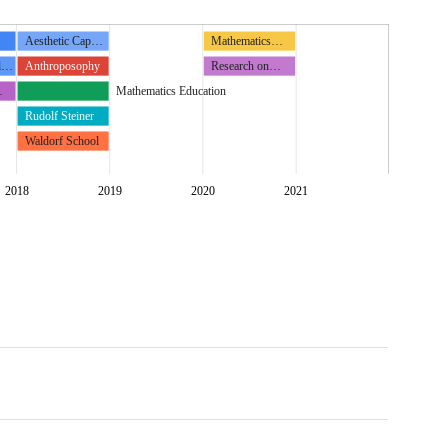
Aesthetic Cap…
Mathematics…
ul…
Anthroposophy
Research on…
…
Mathematics Education
Rudolf Steiner
Waldorf School
2018
2019
2020
2021