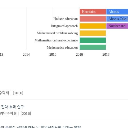
Heuristics
Abacus
Holistic education
Abacus Calc
Integrated approach
Number and
Mathematical problem solving
Mathematics cultural experience
Mathematics education
Mild sisability students
13
2014
2015
2016
2017
Signal processing
SmartFarm
attitude
holistic education
integrated approach
수학회
[2016]
mathematical achievement
mathematical problem solving
 전략 효과 연구
mathematics education
영남수학회
[2016]
teaching and learning focused on discussion and debate
농업
들의 수학적 성향과 태도 및 학업성취도에 미치는 영향