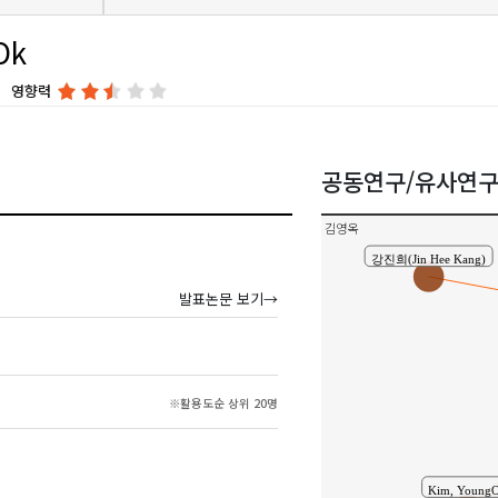
Ok
영향력
김석환(Suk-Hwan Ki
공동연구/유사연
김영옥
강진희(Jin Hee Kang)
발표논문 보기→
※활용도순 상위 20명
Kim, Young