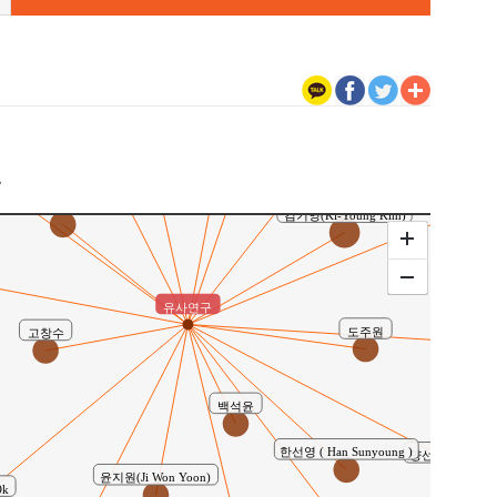
김기영 ( Ki-young Kim )
김지현(Kim, Jihyun)
이상운(Sang-Un Lee)
박동규(Tong-Kyu Park)
m)
구
김윤민
조증열 ( Jeung Ryeu
오영열
김기영(Ki-Young Kim)
유사연구
최경
도주원
고창수
백석윤
한선영 ( Han Sunyoung )
양선영(Sunyoung
윤지원(Ji Won Yoon)
Ok