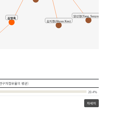
양선영(Yang, Sunyoung)
김영옥
김지현(Jihyun Kim)
한경화
연구자점유율의 평균)
28.4%
m Woong
자세히
Kim, Youn