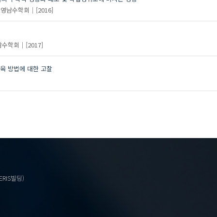
마이크로 규브
영남수학회
[2016]
비접촉방식 센서
스마트 온실
남수학회
[2017]
스마트 팜
육 방법에 대한 고찰
ERIS빌딩)