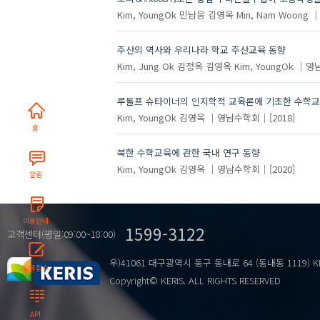
Kim, YoungOk
민남웅
김영옥
Min, Nam Woong
주산의 역사와 우리나라 학교 주산교육 동향
Kim, Jung Ok
김정옥
김영옥
Kim, YoungOk
영
루돌프 슈타이너의 인지학적 교육론에 기초한 수학교
Kim, YoungOk
김영옥
영남수학회
[2018]
홈
북한 수학교육에 관한 국내 연구 동향
Kim, YoungOk
김영옥
영남수학회
[2020]
알림
이용안내
1599-3122
고객센터(평일:09:00~18:00)
우)41061 대구광역시 동구 동내로 64 (동내동 1119) K
오류접수
Copyright© KERIS. ALL RIGHTS RESERVED
API