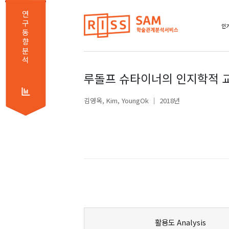
연
구
인기
동
향
분
석
루돌프 슈타이너의 인지학적 
김영옥
Kim, YoungOk
2018년
활용도 Analysis