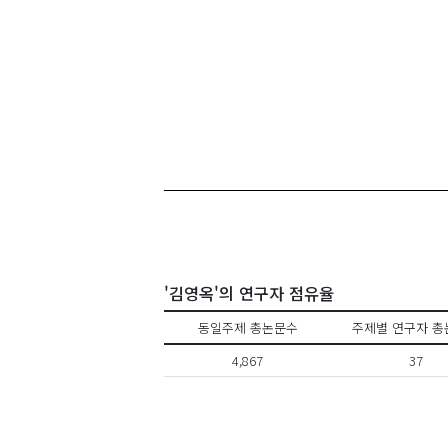
'김영옥'의 연구자 점유율
동일주제 총논문수
주제별 연구자 총
4,867
37