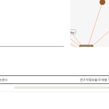
Han, Kyung-Hwa
이시원
Lee, Si Won
공동연구
Kim, Jung Ok
민남웅
논문수
연구자점유율(주제별 
김정옥
Min, Na