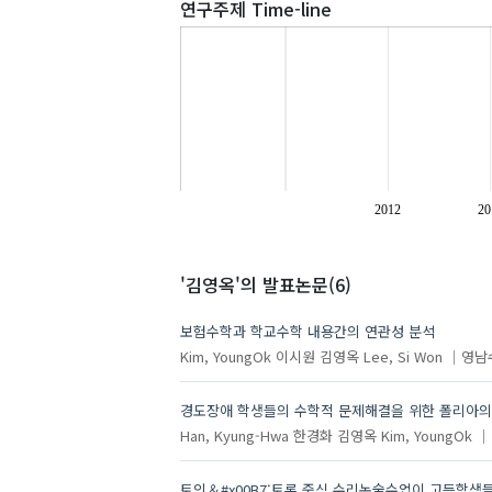
연구주제 Time-line
2012
20
'김영옥'
의 발표논문(6)
주제
보험수학과 학교수학 내용간의 연관성 분석
Kim, YoungOk
이시원
김영옥
Lee, Si Won
영남
경도장애 학생들의 수학적 문제해결을 위한 폴리아의
Han, Kyung-Hwa
한경화
김영옥
Kim, YoungOk
토의＆#x00B7;토론 중심 수리논술수업이 고등학생