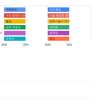
구매의도
GUI 특성
구조 방정식 모형
기술 융합형 웹툰
몰입
문화기술지 연구
상호 작용성
세속화
스
실재감
유튜브
장치
자율주행 자동차
전자 파놉티콘
2018
2019
2020
2021
추천 서비스
확장된 기술수…
델