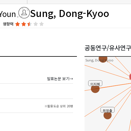
Sung, Dong-Kyoo
김경자
Youn
영향력
홍세희
이수범(Soo
공동연구/유사연
지은림
정송
Sung, Dong-Kyoo
발표논문 보기→
이지혜
최숙기
※활용도순 상위 20명
최영출
김희정