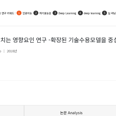
 연구 키워드 :
인공지능
자기효능감
Deep Learning
deep learning
딥 러닝
치는 영향요인 연구 -확장된 기술수용모델을 중
o
2018년
논문 Analysis