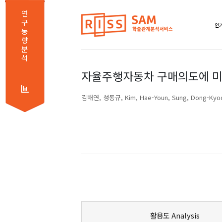
연
구
인기
동
향
분
석
자율주행자동차 구매의도에 미
김해연
성동규
Kim, Hae-Youn
Sung, Dong-Kyo
활용도 Analysis