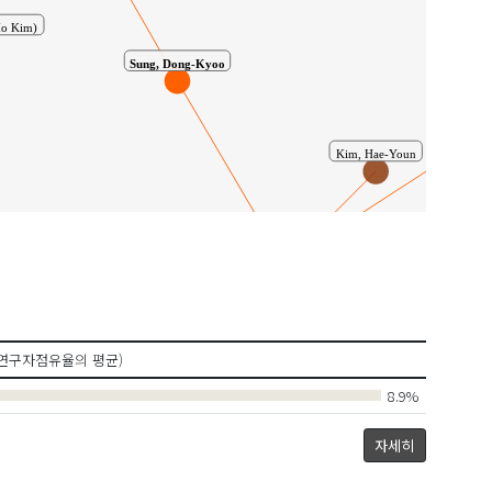
o Kim)
Sung, Dong-Kyoo
이
Kim, Hae-Youn
Lee, 
공동연구
노은청
Jang, Sung-Won
연구자점유율의 평균)
성동규
장성원
8.9%
김해연
자세히
Noh, Eun-Cheong