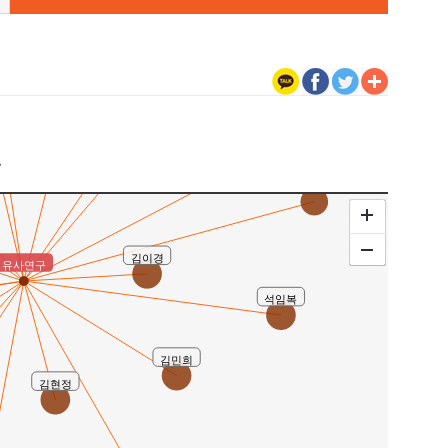
김현진
문정은
이재신
-Bum Lee)
구
이용기
황진숙
김이경
유사연구
석임복
김민희
김현정