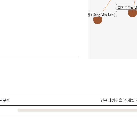
김진모(Jin-M
이상민 ( Sang Min Lee )
논문수
연구자점유율(주제별 