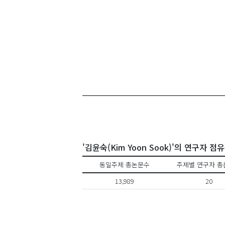
'김윤숙(Kim Yoon Sook)'의 연구자 점
동일주제 총논문수
주제별 연구자 총
13,989
20