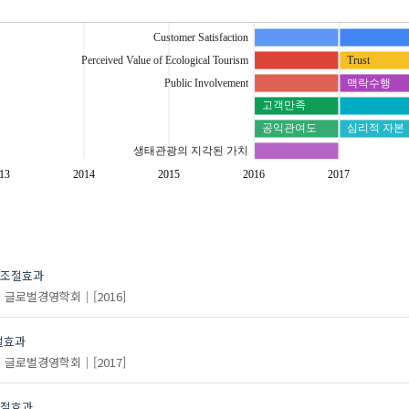
Customer Satisfaction
Perceived Value of Ecological Tourism
Trust
Public Involvement
맥락수행
고객만족
공익관여도
심리적 자본
생태관광의 지각된 가치
13
2014
2015
2016
2017
 조절효과
글로벌경영학회
[2016]
절효과
글로벌경영학회
[2017]
조절효과