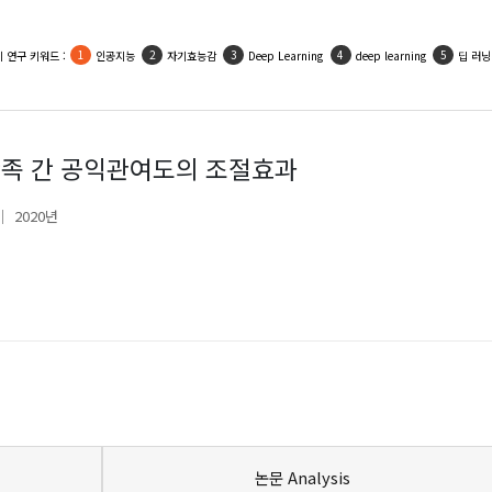
 연구 키워드 :
인공지능
자기효능감
Deep Learning
deep learning
딥 러닝
족 간 공익관여도의 조절효과
2020년
논문 Analysis