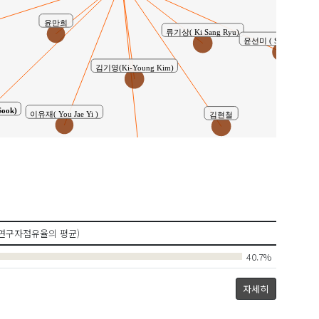
윤만희
류기상( Ki Sang Ryu)
윤선미 ( Sun Mi Yun 
김기영(Ki-Young Kim)
ook)
이유재( You Jae Yi )
김현철
양해술
연구자점유율의 평균)
40.7%
자세히