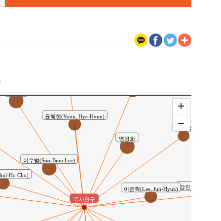
이유재(Yi, Youjae)
구
김명애
김윤영
윤혜현(Yoon, Hye-Hyun)
김정섭
염영희
이수범(Soo-Bum Lee)
ul-Ho Cho)
강진희(Jin Hee K
이준혁(Lee, Jun-Hyuk)
유사연구