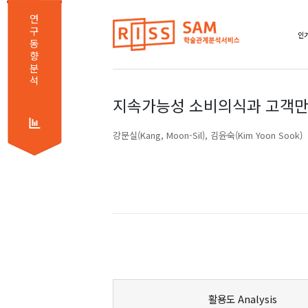
연
구
인기
동
향
분
석
지속가능성 소비의식과 고객만
강문실(Kang, Moon-Sil)
김윤숙(Kim Yoon Sook)
활용도 Analysis