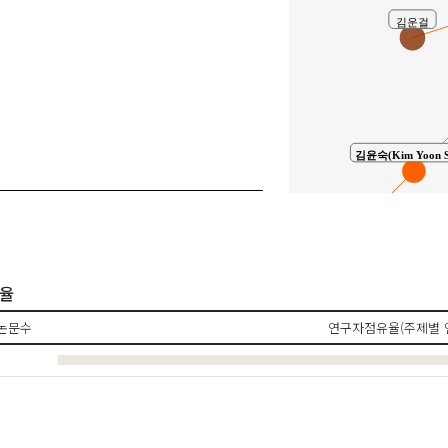
김운걸
김윤숙(Kim Yoon S
강문실(Kang, Moon-Sil)
공동연구
유율
논문수
연구자점유율(주제별 