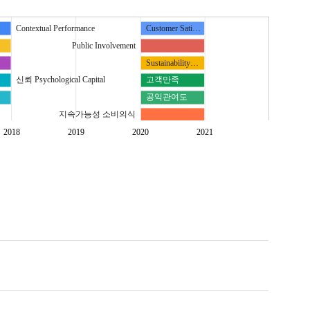
Contextual Performance
Customer Sati…
Public Involvement
Sustainability…
신뢰 Psychological Capital
고객만족
공익관여도
지속가능성 소비의식
2018
2019
2020
2021