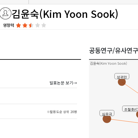
김윤숙(Kim Yoon Sook)
영향력
공동연구/유사연
김윤숙(Kim Yoon Sook)
성귀만
발표논문 보기→
조철호(Ch
※활용도순 상위 20명
심우극