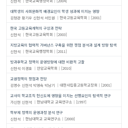
신현석
한국교육행정학회
[2004]
대학생의 사회문화적 배경요인이 학생 성과에 미치는 영향
김형관
황기우
신현석
서민원
한국고등교육학회
[2001]
한국 고등교육개혁의 구상과 전략
신현석
한국고등교육학회
[2003]
지방교육의 협력적 거버넌스 구축을 위한 쟁점 분석과 설계 방향 탐색
신현석
한국교육행정학회
[2011]
방과후학교 정책의 운영방향에 대한 비판적 고찰
신현석
이경호
안암교육학회
[2010]
교원정책의 쟁점과 전망
김명수
신현석
박영숙
박남기
대한사립중고등학교장회
[2001]
교사의 학교조직 헌신도에 영향을 미치는 선행요인의 탐색적 연구
가신현
신현석
한남대학교 교육연구소
[1997]
학부제 정책의 운영과정 분석 연구
신현석
한남대학교 교육연구소
[2000]