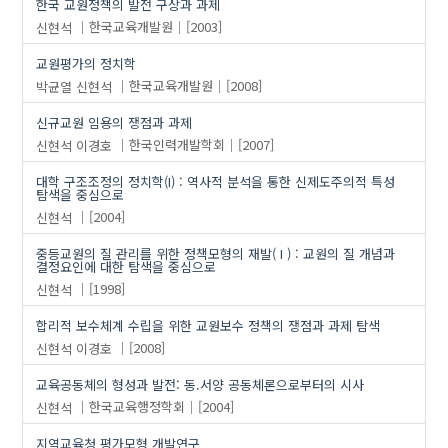
한국 교원정책의 발전 구상과 과제
신현석
한국교육개발원
[2003]
교원평가의 정치학
박균열
신현석
한국교육개발원
[2008]
신규교원 임용의 쟁점과 과제
신현석
이경호
한국인력개발학회
[2007]
대학 구조조정의 정치학(I) : 역사적 분석을 통한 신제도주의적 특성
탐색을 중심으로
신현석
[2004]
중등교원의 질 관리를 위한 정책모형의 재발( I ) : 교원의 질 개념과
결정요인에 대한 탐색을 중심으로
신현석
[1998]
합리적 보수체계 수립을 위한 교원보수 정책의 쟁점과 과제 탐색
신현석
이경호
[2008]
교육공동체의 형성과 발전: 동.서양 공동체론으로부터의 시사
신현석
한국교육행정학회
[2004]
지역교육청 평가모형 개발연구