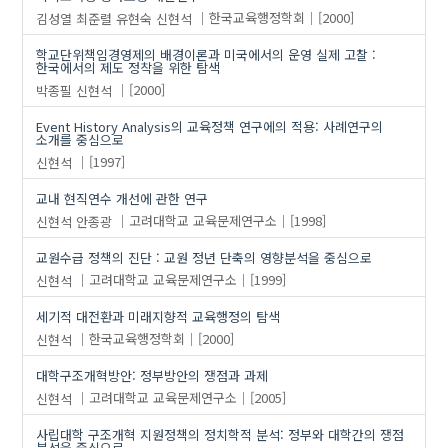
김성열
최준렬
유현숙
신현석
한국교육행정학회
[2000]
학교단위책임경영제의 배경이론과 미국에서의 운영 실제 고찰 :
한국에서의 제도 정착을 위한 탐색
박종필
신현석
[2000]
Event History Analysis의 교육정책 연구에의 적용: 사례연구의
소개를 중심으로
신현석
[1997]
교내 현직연수 개선에 관한 연구
신현석
안종광
고려대학교 교육문제연구소
[1998]
교원수급 정책의 진단 : 교원 정년 단축의 영향분석을 중심으로
신현석
고려대학교 교육문제연구소
[1999]
세기적 대전환과 미래지향적 교육행정의 탐색
신현석
한국교육행정학회
[2000]
대학구조개혁방안: 정부방안의 쟁점과 과제
신현석
고려대학교 교육문제연구소
[2005]
사립대학 구조개혁 지원정책의 정치학적 분석: 정부와 대학간의 쟁점
분석을 중심으로