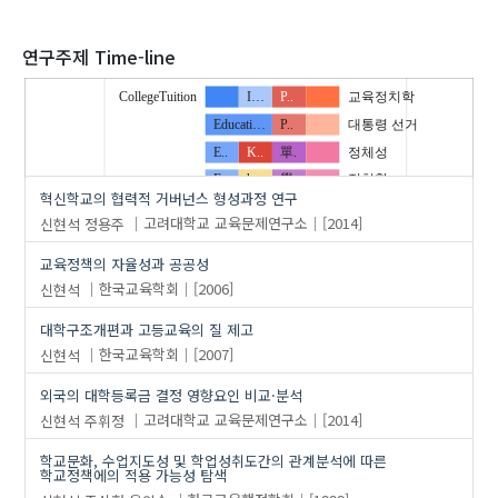
2020
연구주제 Time-line
CollegeTuition
I…
P..
교육정치학
Educati…
P..
대통령 선거
'신현석'
의 발표논문(102)
E..
K..
單.
정체성
F..
h..
學.
정치학
혁신학교의 협력적 거버넌스 형성과정 연구
H..
고.
統.
학문공동체
신현석
정용주
고려대학교 교육문제연구소
[2014]
Qualita…
言語 類型論
교육정책의 자율성과 공공성
R..
대.
語尾
신현석
한국교육학회
[2006]
Resear…
결과활용
c…
혼.
대학
대학구조개편과 고등교육의 질 제고
d..
대학 구조개혁 정책
신현석
한국교육학회
[2007]
financial policy
성과지표
외국의 대학등록금 결정 영향요인 비교·분석
g..
지표
신현석
주휘정
고려대학교 교육문제연구소
[2014]
governance
질 제고
i…
질보장
학교문화, 수업지도성 및 학업성취도간의 관계분석에 따른
학교정책에의 적용 가능성 탐색
li…
평가