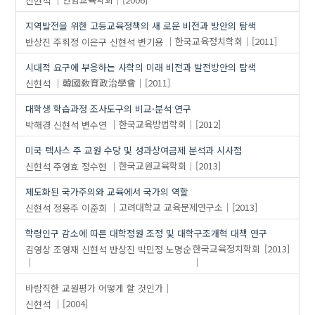
지역발전을 위한 고등교육정책의 새 로운 비전과 방안의 탐색
반상진
주휘정
이은구
신현석
변기용
한국교육정치학회
[2011]
시대적 요구에 부응하는 사학의 미래 비전과 발전방안의 탐색
신현석
韓國敎育政治學會
[2011]
대학생 학습과정 조사도구의 비교·분석 연구
박해경
신현석
변수연
한국교육방법학회
[2012]
미국 텍사스 주 교원 수당 및 성과상여금제 분석과 시사점
신현석
주영효
정수현
한국교원교육학회
[2013]
제도화된 국가주의와 교육에서 국가의 역할
신현석
정용주
이준희
고려대학교 교육문제연구소
[2013]
학령인구 감소에 따른 대학정원 조정 및 대학구조개혁 대책 연구
김영상
조영재
신현석
반상진
박민정
노명순
한국교육정치학회
[2013]
바람직한 교원평가 어떻게 할 것인가
신현석
[2004]