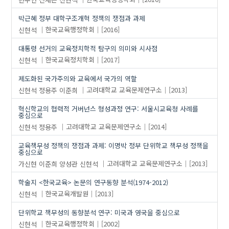
연구 방법
박근혜 정부 대학구조개혁 정책의 쟁점과 과제
연구 주제
신현석
한국교육행정학회
[2016]
일반자치
재정정책
대통령 선거의 교육정치학적 탐구의 의미와 시사점
신현석
한국교육정치학회
[2017]
질적 연구
통계방법
제도화된 국가주의와 교육에서 국가의 역할
혁신학교
신현석
정용주
이준희
고려대학교 교육문제연구소
[2013]
협력적 거버넌스
혁신학교의 협력적 거버넌스 형성과정 연구: 서울시교육청 사례를
중심으로
신현석
정용주
고려대학교 교육문제연구소
[2014]
교육책무성 정책의 쟁점과 과제: 이명박 정부 단위학교 책무성 정책을
중심으로
가신현
이준희
양성관
신현석
고려대학교 교육문제연구소
[2013]
학술지 <한국교육> 논문의 연구동향 분석(1974-2012)
신현석
한국교육개발원
[2013]
단위학교 책무성의 동향분석 연구: 미국과 영국을 중심으로
신현석
한국교육행정학회
[2002]