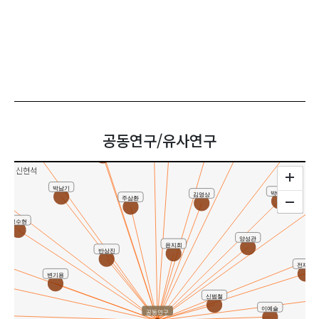
주영효
정수현
박종필
가신현
박균열
공동연구/유사연구
변수연
이경호
김보엽
신현석
박남기
박대권
김영상
주삼환
정수현
양성관
윤지희
반상진
전재은
변기용
신범철
이예슬
공동연구