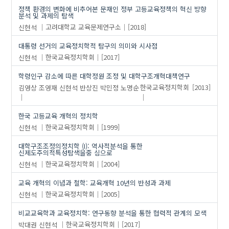
정책 환경의 변화에 비추어본 문재인 정부 고등교육정책의 혁신 방향
분석 및 과제의 탐색
신현석
고려대학교 교육문제연구소
[2018]
대통령 선거의 교육정치학적 탐구의 의미와 시사점
신현석
한국교육정치학회
[2017]
학령인구 감소에 따른 대학정원 조정 및 대학구조개혁대책연구
김영상
조영재
신현석
반상진
박민정
노명순
한국교육정치학회
[2013]
한국 고등교육 개혁의 정치학
신현석
한국교육정치학회
[1999]
대학구조조정의정치학 (I): 역사적분석을 통한
신제도주의적특성탐색을중 심으로
신현석
한국교육정치학회
[2004]
교육 개혁의 이념과 철학: 교육개혁 10년의 반성과 과제
신현석
한국교육정치학회
[2005]
비교교육학과 교육정치학: 연구동향 분석을 통한 협력적 관계의 모색
박대권
신현석
한국교육정치학회
[2017]