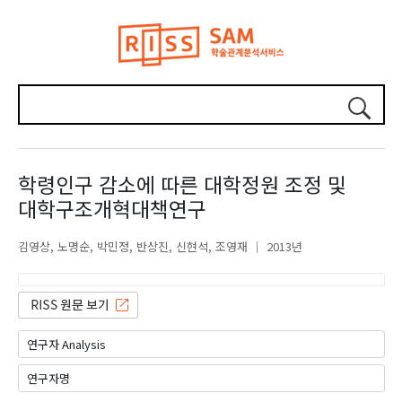
학령인구 감소에 따른 대학정원 조정 및
대학구조개혁대책연구
김영상
노명순
박민정
반상진
신현석
조영재
2013년