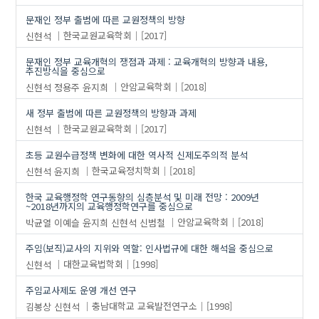
문재인 정부 출범에 따른 교원정책의 방향
신현석
한국교원교육학회
[2017]
문재인 정부 교육개혁의 쟁점과 과제 : 교육개혁의 방향과 내용,
추진방식을 중심으로
신현석
정용주
윤지희
안암교육학회
[2018]
새 정부 출범에 따른 교원정책의 방향과 과제
신현석
한국교원교육학회
[2017]
초등 교원수급정책 변화에 대한 역사적 신제도주의적 분석
신현석
윤지희
한국교육정치학회
[2018]
한국 교육행정학 연구동향의 심층분석 및 미래 전망 : 2009년
~2018년까지의 교육행정학연구를 중심으로
박균열
이예슬
윤지희
신현석
신범철
안암교육학회
[2018]
주임(보직)교사의 지위와 역할: 인사법규에 대한 해석을 중심으로
신현석
대한교육법학회
[1998]
주임교사제도 운영 개선 연구
김봉상
신현석
충남대학교 교육발전연구소
[1998]