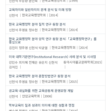
신현석
주삼환
윤인숙
한국교육행정학회
[1999]
network
학부교육
교육자치와 일반자치의 관계 분석 및 미래 방향
quantitative research
신현석
한국교육행정학회
[2014]
research method
researchthemes
한국 교육행정학 분야 질적 연구 동향 분석
trends analysis
신현석
주영효
정수현
한국교육행정학회
[2014]
거버넌스
…
한국 교육행정학 분야 양적 연구 동향 분석:「교육행정학연구」를
결정구조
중심으로
고등교육
김진미
정주영
신현석
박균열
한국교육행정학회
[2014]
교육자치
미국 대학기관연구(Institutional Research) 사례 분석 및 시사점
교육행정
강민수
최지혜
전재은
유은지
신현석
동아시아불교문화학회
[2015]
교육행정학연구동향
김어진
네트워크
한국 교육행정학 분야 혼합방법연구 동향 분석
대학등록금
신현석
주영효
정수현
한국교육행정학회
[2015]
대학재정지원제도
공교육 내실화를 위한 교육공동체 운영모형 개발
동향 분석
신현석
안암교육학회
[2006]
연계?협력
연구 동향
학부교육의 질과 성과의 의미에 대한 성찰과 쟁점
연구 동향 분석
변수연
전재은
신현석
한국교육행정학회
[2016]