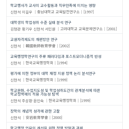
학교행사가 교사의 교수활동과 직무만족에 미치는 영향
신현석
이길우
충남대학교 교육발전연구소
[1997]
대학생의 학업성취 수준 실태 분석 연구
김형관
황기우
신현석
서민원
고려대학교 교육문제연구소
[2001]
교원자격제도의 개편방안 연구
신현석
韓國敎師敎育學會
[2002]
교육행정학연구의 주류 패러다임과 포스트모더니즘적 반성
신현석
한국교육행정학회
[1994]
평가에 의한 정부의 대학 재정 지원 정책 논리 분석연구
신현석
한국교육행정학회
[1999]
학교문화, 수업지도성 및 학업성취도간의 관계분석에 따른
학교정책에의 적용 가능성 탐색
신현석
주삼환
윤인숙
한국교육행정학회
[1999]
장학의 개념적 성격에 관한 고찰
신현석
安岩敎育學會
[2000]
학교행정 업무의 개선을 위한 정책 방향과 과제