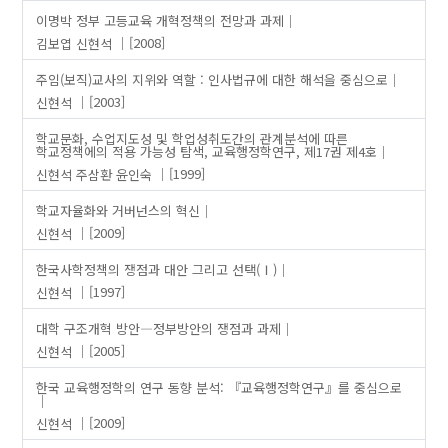
이명박 정부 고등교육 개혁정책의 전망과 과제
김보엽
신현석
[2008]
주임(보직)교사의 지위와 역할 : 인사법규에 대한 해석을 중심으로
신현석
[2003]
학교문화, 수업지도성 및 학업성취도간의 관계분석에 따른
학교정책에의 적용 가능성 탐색, 교육행정학연구, 제17권 제4호
신현석
주삼환
윤인숙
[1999]
학교자율화와 거버넌스의 혁신
신현석
[2009]
한국사학정책의 쟁점과 대안 그리고 선택(Ⅰ)
신현석
[1997]
대학 구조개혁 방안―정부방안의 쟁점과 과제
신현석
[2005]
한국 교육행정학의 연구 동향 분석: 『교육행정학연구』를 중심으로
신현석
[2009]