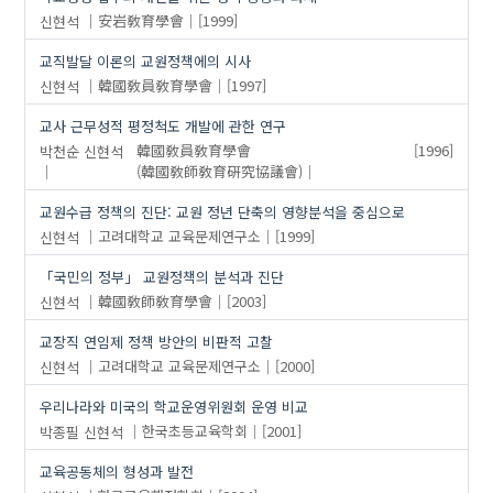
신현석
安岩敎育學會
[1999]
교직발달 이론의 교원정책에의 시사
신현석
韓國敎員敎育學會
[1997]
교사 근무성적 평정척도 개발에 관한 연구
박천순
신현석
韓國敎員敎育學會
[1996]
(韓國敎師敎育硏究協議會)
교원수급 정책의 진단: 교원 정년 단축의 영향분석을 중심으로
신현석
고려대학교 교육문제연구소
[1999]
「국민의 정부」 교원정책의 분석과 진단
신현석
韓國敎師敎育學會
[2003]
교장직 연임제 정책 방안의 비판적 고찰
신현석
고려대학교 교육문제연구소
[2000]
우리나라와 미국의 학교운영위원회 운영 비교
박종필
신현석
한국초등교육학회
[2001]
교육공동체의 형성과 발전