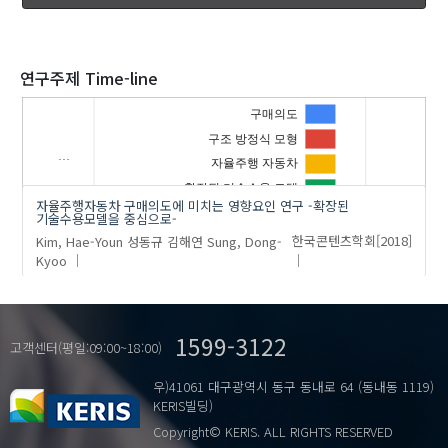
2020
연구주제 Time-line
구매의도
구조 방정식 모형
…
'Kim, Hae-Youn'
의 발표논문(1)
자율주행 자동차
확장된 기술수용 모델
자율주행자동차 구매의도에 미치는 영향요인 연구 -확장된
기술수용모델을 중심으로-
Kim, Hae-Youn
성동규
김해연
Sung, Dong-
한국콘텐츠학회
[2018]
Kyoo
1599-3122
고객센터(평일:09:00~18:00)
우)41061 대구광역시 동구 동내로 64 (동내동 1119)
KERIS빌딩)
Copyright© KERIS. ALL RIGHTS RESERVED