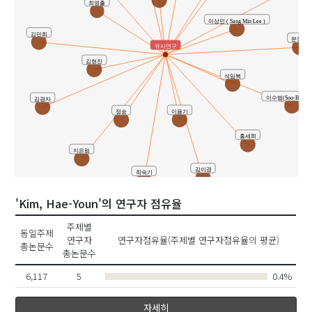
최영출
이상민 ( Sang Min Lee )
김민희
문정은
유사연구
김현진
석임복
이수범(Soo-Bum Le
김경자
정송
이용기
홍세희
지은림
김이경
최숙기
'Kim, Hae-Youn'의 연구자 점유율
주제별
동일주제
연구자
연구자점유율(주제별 연구자점유율의 평균)
총논문수
총논문수
6,117
5
0.4%
자세히