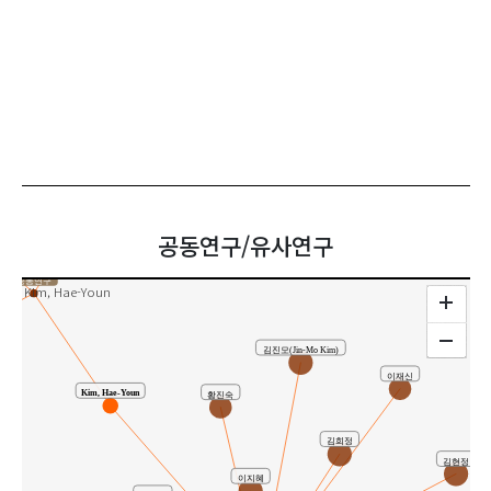
성동규
o
공동연구/유사연구
공동연구
Kim, Hae-Youn
김진모(Jin-Mo Kim)
이재신
Kim, Hae-Youn
황진숙
김희정
김현정
이지혜