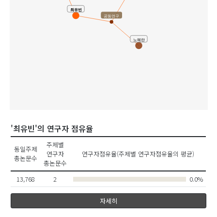
최유빈
공동연구
노혜란
'최유빈'의 연구자 점유율
주제별
동일주제
연구자
연구자점유율(주제별 연구자점유율의 평균)
총논문수
총논문수
13,768
2
0.0%
자세히