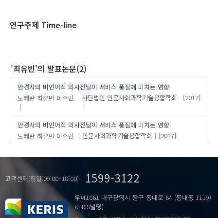
1970
1980
1990
2000
2010
2020
연구주제 Time-line
'최유빈'
의 발표논문(2)
안경사의 비언어적 의사전달이 서비스 품질에 미치는 영향
노혜란
최유빈
이수민
사단법인 인문사회과학기술융합학회
[2017]
안경사의 비언어적 의사전달이 서비스 품질에 미치는 영향
노혜란
최유빈
이수민
인문사회과학기술융합학회
[2017]
1599-3122
고객센터(평일:09:00~18:00)
우)41061 대구광역시 동구 동내로 64 (동내동 1119)
KERIS빌딩)