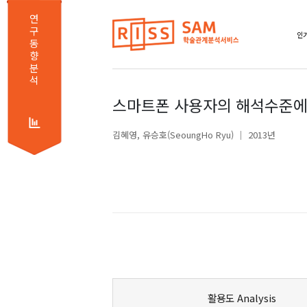
연
구
인기
동
향
분
석
스마트폰 사용자의 해석수준에
김혜영
유승호(SeoungHo Ryu)
2013년
활용도 Analysis