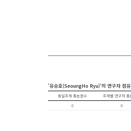
'유승호(SeoungHo Ryu)'의 연구자 점
동일주제 총논문수
주제별 연구자 총
0
0