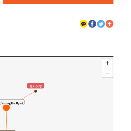
구
유사연구
eoungHo Ryu)