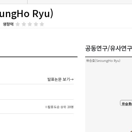
ngHo Ryu)
영향력
공동연구/유사연
유승호(SeoungHo Ryu)
발표논문 보기→
유승호(S
※활용도순 상위 20명