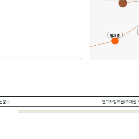
정재훈
공동연구
서기현
논문수
연구자점유율(주제별 