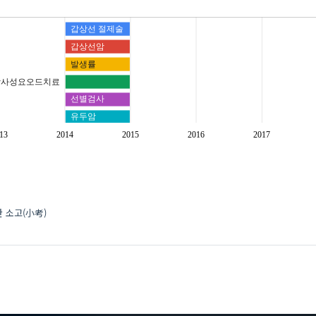
갑상선 절제술
갑상선암
발생률
방사성요오드치료
선별검사
유두암
진료지침.
13
2014
2015
2016
2017
초음파
 소고(小考)