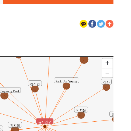
구
Lee, Eun
Lee, San
정정훈
Park, Jin Young
이산
장석인
oyeong Pae)
박지은
최성호
유사연구
김지혜
)