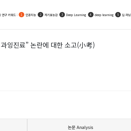
인기 활용 키워드 :
우울
사회적지지
자기효능감
인공지능
자아존중감
 과잉진료” 논란에 대한 소고(小考)
논문 Analysis