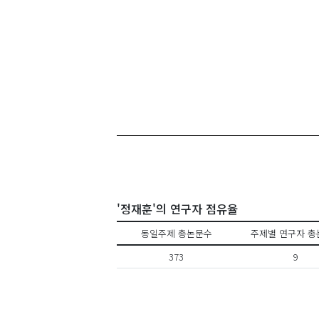
'정재훈'의 연구자 점유율
동일주제 총논문수
주제별 연구자 총
373
9