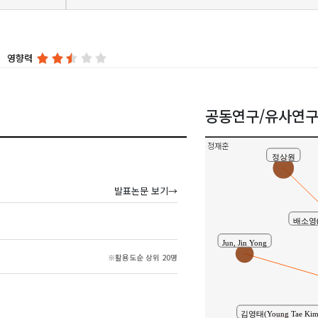
영향력
공동연구/유사연
정재훈
정상원
발표논문 보기→
배소영(S
Jun, Jin Yong
※활용도순 상위 20명
김영태(Young Tae Kim