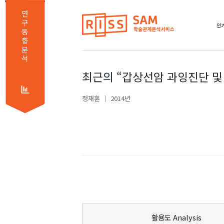
연
구
동
향
분
석
최근의 “갑상선암 과잉진단 및
정재훈
2014년
활용도 Analysis