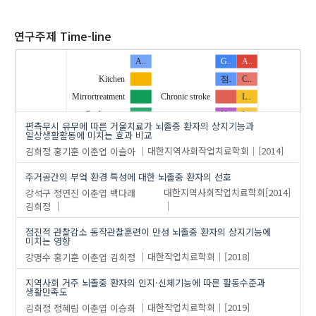
2020
연구주제 Time-line
A..
G..
A..
Kitchen
점.
C..
'김희정'
의 발표논문(4)
Mirrortreatment
Chronic stroke
L..
Preferences
U..
L..
편측무시 유무에 따른 거울치료가 뇌졸중 환자의 상지기능과
U..
만성 뇌졸중
Stroke
일상생활활동에 미치는 효과 비교
김희정
홍기훈
이춘엽
이슬아
대한지역사회작업치료학회
[2014]
stroke
상지기능
뇌졸중
u..
생활만족도
주거공간의 부엌 환경 특성에 대한 뇌졸중 환자의 선호
…
거울치료
인지ᆞ신체기능
강석구
정연진
이춘엽
백다래
대한지역사회작업치료학회
[2014]
뇌졸중
지역사회
김희정
부엌
활동수준
점진적 관찰감소 동작관찰훈련이 만성 뇌졸중 환자의 상지기능에
상지기능
미치는 영향
강명수
홍기훈
이춘엽
김희정
대한작업치료학회
[2018]
선호
일상생활활동
지역사회 거주 뇌졸중 환자의 인지·신체기능에 따른 활동수준과
생활만족도
편측무시
김희정
정혜림
이춘엽
이승희
대한작업치료학회
[2019]