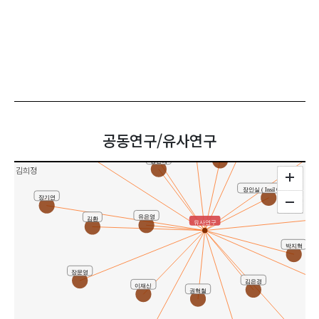
강태훈
조영남
한미아
공동연구/유사연구
박인숙
오동
박지혁
정민예
김희정
장인실 ( Insil Chang )
장기연
유은영
김환
유사연구
박지혁
장문영
김은경
이재신
권혁철