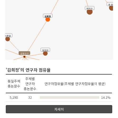
송 승 일
박지수
김희정
이춘엽
정연진
공동연구
백다래
'김희정'의 연구자 점유율
이승희
주제별
강명수
동일주제
연구자
연구자점유율(주제별 연구자점유율의 평균)
홍기훈
총논문수
총논문수
정혜림
5,198
32
14.1%
자세히