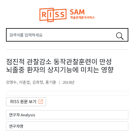
점진적 관찰감소 동작관찰훈련이 만성
뇌졸중 환자의 상지기능에 미치는 영향
강명수
이춘엽
김희정
홍기훈
2018년