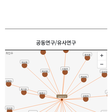
공동연구/유사연구
문용린
이화선
최인수
윤지윤
박선희
이현주
박선영
김선진
박성애
김혜숙
최기란
이채
송유나
강정하
공동연구
민지연