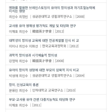
명화를 활용한 브레인스토밍이 유아의 창의성과 자기조절능력에
미치는 영향
최인수
최정빈
성균관대학교 생활과학연구소
[2008]
교사용 유아 영재성 평가척도 개발 및 타당화 연구
이채호
최인수
韓國英才學會
[2012]
대학생의 창의성 교육에 대한 전공계열별 인식 비 교
이미나
최인수
이화선
한국교육과정학회
[2012]
과학적 창의성과 시각예술적 창의성
강정하
최인수
韓國英才學會
[2008]
유아의 창의적 성향에 대한 부모의 암묵적 지식 비교
박성애
최인수
성균관대학교 생활과학연구소
[2004]
창의․인성교육의 총론
문용린
최인수
인하대학교 교육연구소
[2010]
부모-교사용 유아 간편 다중지능척도 타당화 연구
이채호
최인수
[2011]