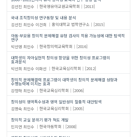
김선진
최인수
한국영유아교원교육학회
[2013]
국내 조직창의성 연구동향 및 내용 분석
김선진
최인수
이건희
홍익대학교 법학연구소
[2015]
아동·부모용 창의적 문제해결 유형 검사의 적용 가능성에 대한 탐색적
연구
박선영
최인수
한국창의력교육학회
[2016]
대학생의 자아실현적 창의성 함양을 위한 창의성 프로그램의
효과분석
박선희
최인수
이화선
한국교육심리학회
[2012]
창의적 문제해결력 프로그램이 대학생의 창의적 문제해결 성향과
수행능력에 미치는 효과
강정하
최인수
한국교육심리학회
[2006]
창의성의 영역특수성과 영역 일반성의 절충적 대안탐색
김명숙
최인수
한국교육심리학회
[2005]
창의적 교실 분위기 평가 척도 개발
민지연
최인수
한국아동학회
[2008]