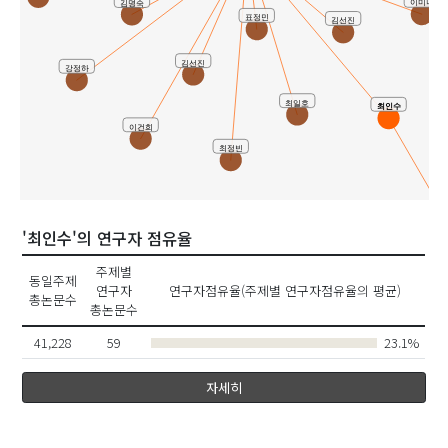
이미나
김명숙
표정민
김선진
김선진
강정하
최일호
최인수
이건희
최정빈
유
'최인수'의 연구자 점유율
주제별
동일주제
연구자
연구자점유율(주제별 연구자점유율의 평균)
총논문수
총논문수
41,228
59
23.1%
자세히