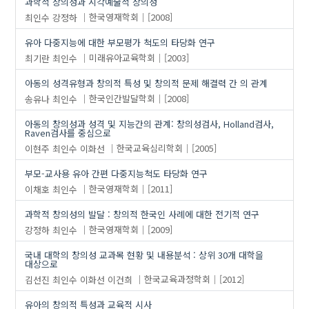
과학적 창의성과 시각예술적 창의성
최인수
강정하
한국영재학회
[2008]
유아 다중지능에 대한 부모평가 척도의 타당화 연구
최기란
최인수
미래유아교육학회
[2003]
아동의 성격유형과 창의적 특성 및 창의적 문제 해결력 간 의 관계
송유나
최인수
한국인간발달학회
[2008]
아동의 창의성과 성격 및 지능간의 관계: 창의성검사, Holland검사,
Raven검사를 중심으로
이현주
최인수
이화선
한국교육심리학회
[2005]
부모-교사용 유아 간편 다중지능척도 타당화 연구
이채호
최인수
한국영재학회
[2011]
과학적 창의성의 발달 : 창의적 한국인 사례에 대한 전기적 연구
강정하
최인수
한국영재학회
[2009]
국내 대학의 창의성 교과목 현황 및 내용분석 : 상위 30개 대학을
대상으로
김선진
최인수
이화선
이건희
한국교육과정학회
[2012]
유아의 창의적 특성과 교육적 시사