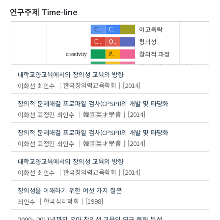
2020
연구주제 Time-line
C..
C..
이고득락
C..
O..
창의성
'최인수'
의 발표논문(48)
creativity
P..
창의적 과정
creativitycourse
R..
창의적 문제해결 유형
대학교양교육에서의 창의성 교육의 방향
li…
내.
초기불교
이화선
최인수
한국창의력교육학회
[2014]
교양 교육
민.
행복
…
창의적 문제해결 프로파일 검사(CPSPI)의 개발 및 타당화
대.
연구 동향
이화선
표정민
최인수
韓國英才學會
[2014]
창의성
조직창의성
창의성교과목
창의적 문제해결 프로파일 검사(CPSPI)의 개발 및 타당화
창의적문제해결(CPS)
이화선
표정민
최인수
韓國英才學會
[2014]
창의적문제해결프로파일검사(CPSPI)
대학교양교육에서의 창의성 교육의 방향
이화선
최인수
한국창의력교육학회
[2014]
창의성을 이해하기 위한 여섯 가지 질문
최인수
한국심리학회
[1998]
2000∼2011년까지 유아 창의성 교육의 연구 동향 분석