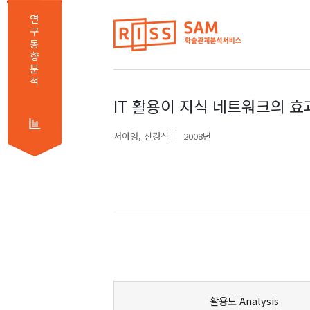
연
구
동
향
분
석
IT 활용이 지식 네트워크의 효
서아영
신경식
2008년
활용도 Analysis