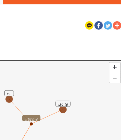
구
Yin
서아영
공동연구