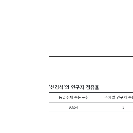
'신경식'의 연구자 점유율
동일주제 총논문수
주제별 연구자 총
9,654
3