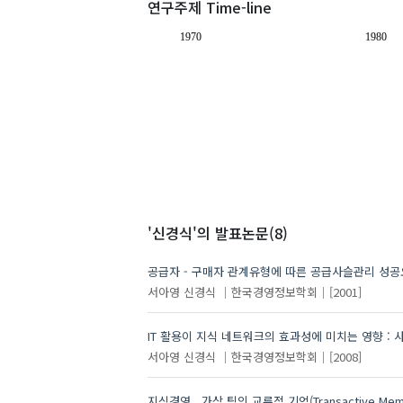
연구주제 Time-line
1970
1980
'신경식'
의 발표논문(8)
공급자 - 구매자 관계유형에 따른 공급사슬관리 성
서아영
신경식
한국경영정보학회
[2001]
IT 활용이 지식 네트워크의 효과성에 미치는 영향 :
서아영
신경식
한국경영정보학회
[2008]
지식경영 , 가상 팀의 교류적 기억(Transactive M