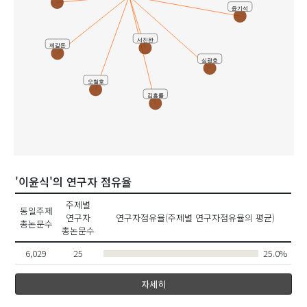
윤기석
서진완
제갈돈
심광호
오철호
김흥률
'이윤식'의 연구자 점유율
주제별
동일주제
연구자
연구자점유율(주제별 연구자점유율의 평균)
총논문수
총논문수
6,029
25
25.0%
자세히