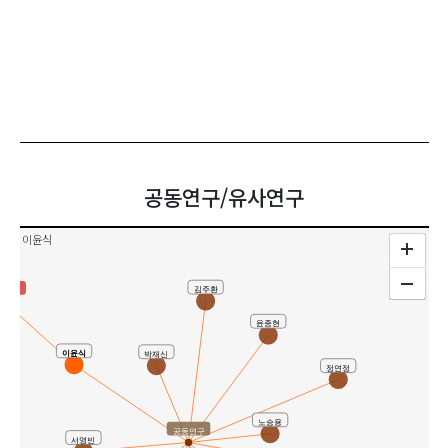
공동연구/유사연구
이윤식
김주환
사연구
윤종현
이윤식
박재신
정연정
노승용
공동연구
서영빈