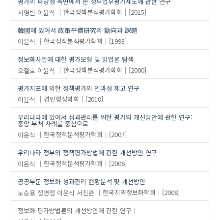
평가의 타당성 측면에서 본 정부업무평가제도에 관한 연구
서영빈
이윤식
한국정책분석평가학회
[2015]
韓國에 있어서 政策平價硏究의 動向과 課題
이윤식
한국정책분석평가학회
[1993]
정보화사업에 대한 평가모형 및 방법론 탐색
오철호
이윤식
한국정책분석평가학회
[2000]
평가지표에 의한 정책평가의 인과성 제고 연구
이윤식
경인행정학회
[2010]
우리나라에 있어서 성과관리를 위한 평가의 개선방안에 관한 연구:
중앙 부처 사례를 중심으로
이윤식
한국정책분석평가학회
[2007]
우리나라 정부의 정책평가방법에 관한 개선방안 연구
이윤식
한국정책분석평가학회
[2006]
공공부문 정보화 성과관리 현황분석 및 개선방안
노승용
정연정
이윤식
서진완
한국지역정보화학회
[2008]
정보화 평가방법론의 개선방안에 관한 연구