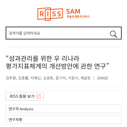
“성과관리를 위한 우 리나라
평가지표체계의 개선방안에 관한 연구”
김주환
김흥률
박재신
심광호
윤기석
이윤식
제갈돈
2006년