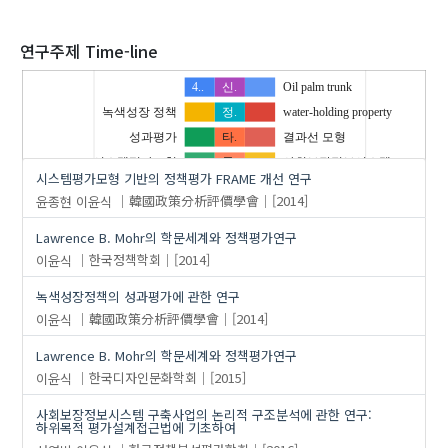
2020
연구주제 Time-line
4..
신.
Oil palm trunk
녹색성장 정책
정.
water-holding property
'이윤식'
의 발표논문(20)
성과평가
타.
결과선 모형
시스템평가모형
통.
사회보장정보시스템
…
시스템평가모형 기반의 정책평가 FRAME 개선 연구
정책평가
학.
프로그램 이론
윤종현
이윤식
韓國政策分析評價學會
[2014]
준실험 설계
하위목적평가설계
Lawrence B. Mohr의 학문세계와 정책평가연구
평가모형
행복e음
이윤식
한국정책학회
[2014]
녹색성장정책의 성과평가에 관한 연구
이윤식
韓國政策分析評價學會
[2014]
Lawrence B. Mohr의 학문세계와 정책평가연구
이윤식
한국디자인문화학회
[2015]
사회보장정보시스템 구축사업의 논리적 구조분석에 관한 연구:
하위목적 평가설계접근법에 기초하여