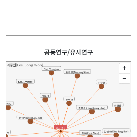
공동연구/유사연구
이종원(Lee, Jong-Won)
Noh, Younghee
김진영(Jinyoung Kim)
Kim, Hyunsoo
이주현
신혜선
문주상
장진용
최영출
조부경 ( Boo Kyung Cho )
문명재(Moon, M. Jae)
유사연구
김성배(Kim, Sung-Bae)
윤성진
최윤(Choi, Yoon)