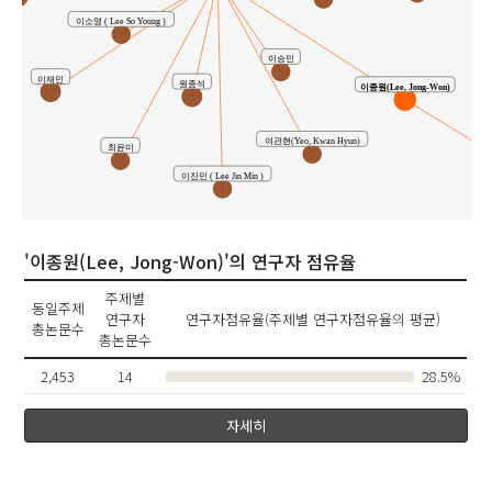
이소영 ( Lee So Young )
이승민
이재민
원종석
이종원(Lee, Jong-Won)
여관현(Yeo, Kwan Hyun)
최윤미
이진민 ( Lee Jin Min )
'이종원(Lee, Jong-Won)'의 연구자 점유율
주제별
동일주제
연구자
연구자점유율(주제별 연구자점유율의 평균)
총논문수
총논문수
2,453
14
28.5%
자세히