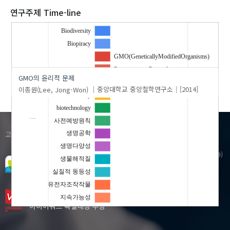
2020
연구주제 Time-line
Biodiversity
Biopiracy
'이종원(Lee, Jong-Won)'
의 발표논문(1)
GMO(GeneticallyModifiedOrganisms)
Precautionary Principle
GMO의 윤리적 문제
Substantial equivalence
이종원(Lee, Jong-Won)
중앙대학교 중앙철학연구소
[2014]
Sustainability
biotechnology
…
사전예방원칙
1599-3122
고객센터(평일:09:00~18:00)
생명공학
생명다양성
우)41061 대구광역시 동구 동내로 64 (동내동 1119)
생물해적질
KERIS빌딩)
실질적 동등성
Copyright© KERIS. ALL RIGHTS RESERVED
유전자조작작물
지속가능성