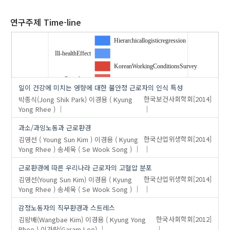
2020
연구주제 Time-line
Hierarchicallogisticregression
Ill-healthEffect
'이경용 ( Kyung Yong Rhee )'
의 발표논문(4)
KoreanWorkingConditionsSurvey
Prevalence
일이 건강에 미치는 영향에 대한 불안정 근로자의 인식 특성
hypertension
박종식(Jong Shik Park)
이경용 ( Kyung
한국보건사회학회
[2014]
precarious worker
Yong Rhee )
stressor
…
과소/과잉노동과 근로환경
symptomsexperience
김영선 ( Young Sun Kim )
이경용 ( Kyung
한국산업위생학회
[2014]
theexposedworkhours
Yong Rhee )
송세욱 ( Se Wook Song )
underandoveremployment
근로환경에 따른 우리나라 근로자의 고혈압 분포
불안정근로자
김영선(Young Sun Kim)
이경용 ( Kyung
한국산업위생학회
[2014]
위계적 로지스틱 회귀분석
Yong Rhee )
송세욱 ( Se Wook Song )
일의건강영향인식
감정노동자의 직무환경과 스트레스
김왕배(Wangbae Kim)
이경용 ( Kyung Yong
한국사회학회
[2012]
Rhee )
이가람(Garam Lee)