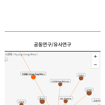
박종식(Jong Shik Park)
 ( Young Sun Kim )
김영선(Young Sun Kim)
김왕배(Wangbae Kim)
공동연구/유사연구
)
공동연구
이경용 ( Kyung Yong Rhee )
Song )
이경용 ( Kyung Yong Rhee )
우종민
이성복(Sung Bok Lee)
김재휘
Sun, Seung-ho
홍성두
김종군(Kim, Jo
이동영