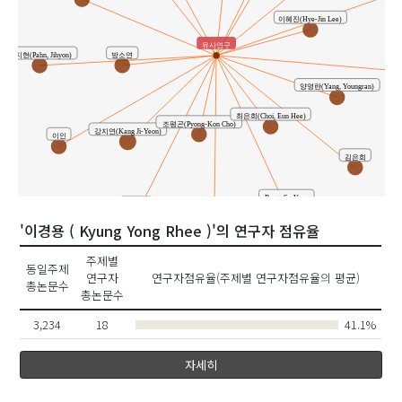
이혜진(Hye-Jin Lee)
유사연구
방소연
반지현(Pahn, Jihyon)
Lee
양영란(Yang, Youngran)
최은희(Choi, Eun Hee)
조평곤(Pyong-Kon Cho)
강지연(Kang Ji-Yeon)
이인
김은희
Bang, So-Youn
김태희
선승호
'이경용 ( Kyung Yong Rhee )'의 연구자 점유율
주제별
동일주제
연구자
연구자점유율(주제별 연구자점유율의 평균)
총논문수
총논문수
3,234
18
41.1%
자세히