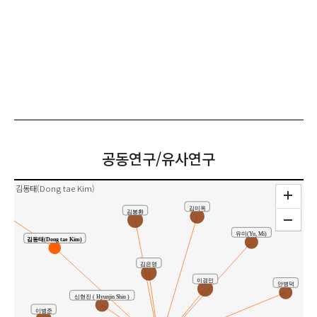
hee Han)
공동연구/유사연구
김동태(Dong tae Kim)
김미옥
김봉환
유미(Yu, Mi)
김동태(Dong tae Kim)
김은영
이경민
안병덕
신현진 ( Hyunjin Shin )
이병준