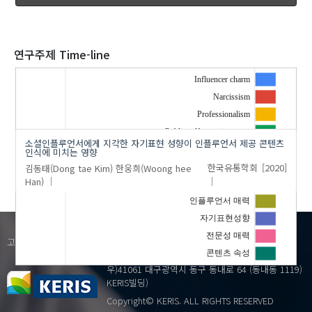
2020
연구주제 Time-line
Influencer charm
Narcissism
'김동태(Dong tae Kim)'
의 발표논문(1)
Professionalism
Public self-consciousness
소셜인플루언서에게 지각한 자기표현 성향이 인플루언서 제공 콘텐츠
Self-expression propensity
인식에 미치는 영향
김동태(Dong tae Kim)
한웅희(Woong hee
한국유통학회
[2020]
공적 자기의식
…
Han)
나르시시즘
인플루언서 매력
자기표현성향
1599-3122
전문성 매력
고객센터(평일:09:00~18:00)
콘텐츠 속성
우)41061 대구광역시 동구 동내로 64 (동내동 1119)
KERIS빌딩)
Copyright© KERIS. ALL RIGHTS RESERVED