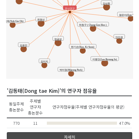
강선희
유사연구
염은이(Eun-Yi Ye
최명선
노기옥(Noh Gie Ok)
허창구 ( Chang Goo Heo )
안인경
장금성
김윤민
한기순(Han, Ki-Soon)
이병인(Lee Byoung In)
김미지
박미정(Mijeong Park)
'김동태(Dong tae Kim)'의 연구자 점유율
주제별
동일주제
연구자
연구자점유율(주제별 연구자점유율의 평균)
총논문수
총논문수
770
11
47.0%
자세히