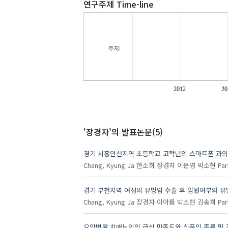
연구주제 Time-line
주제
2012
20
'장경자'
의 발표논문(5)
경기 시흥안산지역 초등학교 고학년의 스마트폰 과의존
Chang, Kyung Ja
한소희
장경자
이은영
박소현
Par
경기 부천지역 여성의 유방암 수술 후 입원여부와 유
Chang, Kyung Ja
장경자
이아름
박소현
김송희
Par
요양병원 치매노인의 급식 만족도와 식품의 종류 및 