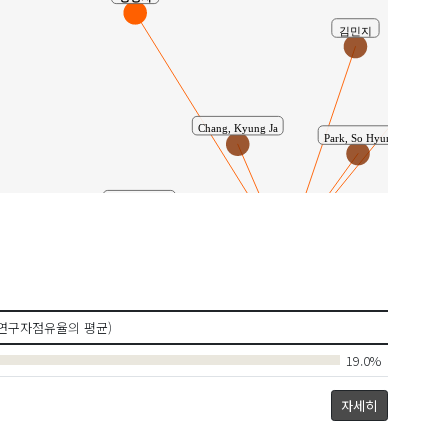
H
김민지
Chang, Kyung Ja
Park, So Hyun
Lee, A Reum
공동연구
이아름
Lee, Eun Young
Chin, Jeong Hee
연구자점유율의 평균)
19.0%
박소현
Bae
이은영
자세히
한소희
Kim, Min Ji