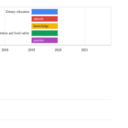
진정희
Dietary education
attitude
knowledge
trition and food safety
practice
2018
2019
2020
2021