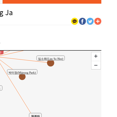
신자현
g Ja
김미영
김미진
이현주
권인각
구
구
임소희(Lim So Hee)
박미정(Mijeong Park)
주
장경자