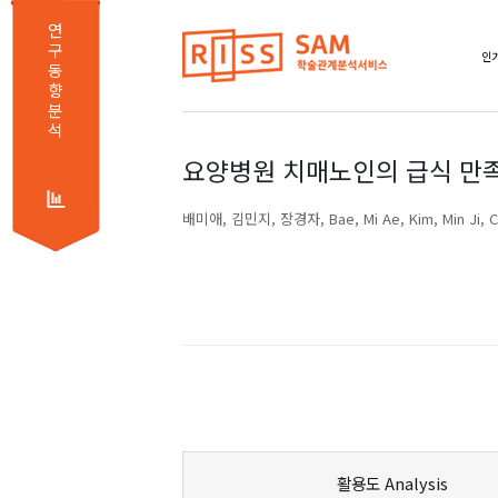
연
구
인기
동
향
분
석
요양병원 치매노인의 급식 만족
배미애
김민지
장경자
Bae, Mi Ae
Kim, Min Ji
C
활용도 Analysis