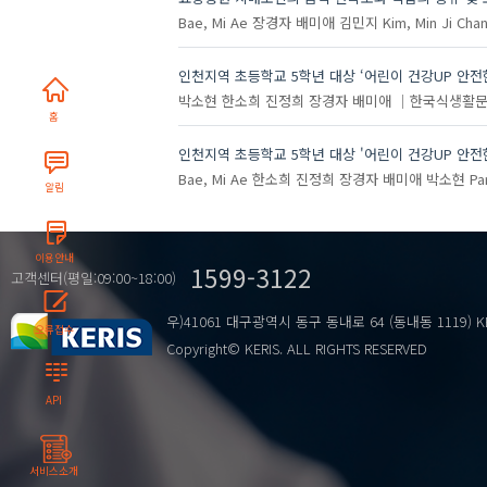
Bae, Mi Ae
장경자
배미애
김민지
Kim, Min Ji
Chan
인천지역 초등학교 5학년 대상 ‘어린이 건강UP 안전
박소현
한소희
진정희
장경자
배미애
한국식생활
홈
인천지역 초등학교 5학년 대상 '어린이 건강UP 안전
Bae, Mi Ae
한소희
진정희
장경자
배미애
박소현
Pa
알림
이용안내
1599-3122
고객센터(평일:09:00~18:00)
우)41061 대구광역시 동구 동내로 64 (동내동 1119) K
오류접수
Copyright© KERIS. ALL RIGHTS RESERVED
API
서비스소개