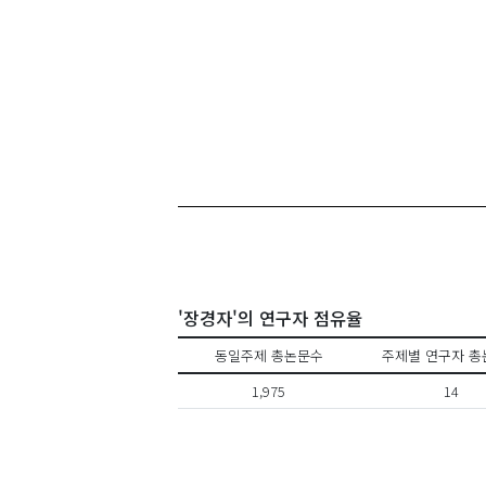
'장경자'의 연구자 점유율
동일주제 총논문수
주제별 연구자 총
1,975
14