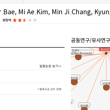
자
Bae, Mi Ae
Kim, Min Ji
Chang, Kyun
영향력
이선희 ( Lee Sun-hee )
김태영
박효정(Park, Hyojung)
공동연구/유사연
유사연
장경자
신현석(Shin Hyunseok)
김은정
발표논문 보기→
박수정
김혜금
이영
※활용도순 상위 20명
윤혜현(Yoon, Hye-Hyun)
정석희