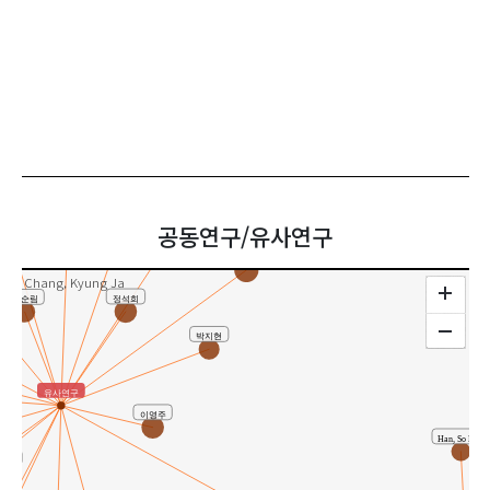
김태영
유수정
자현
고재윤(Ko Jae Youn)
공동연구/유사연구
김미영
Chang, Kyung Ja
정석희
서순림
박지현
유사연구
이영주
Han, So Hee
un)