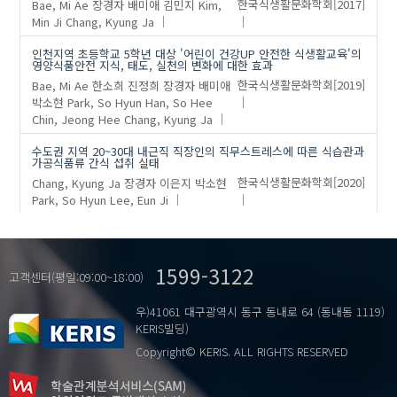
Bae, Mi Ae
장경자
배미애
김민지
Kim,
한국식생활문화학회
[2017]
Min Ji
Chang, Kyung Ja
인천지역 초등학교 5학년 대상 '어린이 건강UP 안전한 식생활교육'의
영양식품안전 지식, 태도, 실천의 변화에 대한 효과
Bae, Mi Ae
한소희
진정희
장경자
배미애
한국식생활문화학회
[2019]
박소현
Park, So Hyun
Han, So Hee
Chin, Jeong Hee
Chang, Kyung Ja
수도권 지역 20~30대 내근직 직장인의 직무스트레스에 따른 식습관과
가공식품류 간식 섭취 실태
Chang, Kyung Ja
장경자
이은지
박소현
한국식생활문화학회
[2020]
Park, So Hyun
Lee, Eun Ji
1599-3122
고객센터(평일:09:00~18:00)
우)41061 대구광역시 동구 동내로 64 (동내동 1119)
KERIS빌딩)
Copyright© KERIS. ALL RIGHTS RESERVED