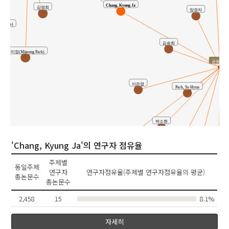
Chang, Kyung Ja
김영희
장경자
o Hee)
김송희
박미정(Mijeong Park)
공동연구
이은영
Park, So Hyun
Lee
박소현
이은지
Kim, Song Hee
'Chang, Kyung Ja'의 연구자 점유율
주제별
동일주제
Kim, Min Ji
연구자
연구자점유율(주제별 연구자점유율의 평균)
장경자
총논문수
총논문수
2,458
15
8.1%
자세히