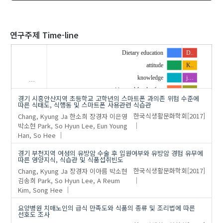
2020
연구주제 Time-line
Dietary education
D..
attitude
K..
'Chang, Kyung Ja'
의 발표논문(5)
knowledge
j…
…
nutrition and food safety
o..
경기 시흥안산지역 초등학교 고학년의 스마트폰 과의존 위험 수준에
practice
s..
따른 식태도, 식행동 및 스마트폰 사용관련 식습관
Chang, Kyung Ja
한소희
장경자
이은영
한국식생활문화학회
[2017]
박소현
Park, So Hyun
Lee, Eun Young
Han, So Hee
경기 부천지역 여성의 유방암 수술 후 입원여부와 유방암 경험 유무에
따른 영양지식, 식습관 및 식품섭취빈도
Chang, Kyung Ja
장경자
이아름
박소현
한국식생활문화학회
[2017]
김송희
Park, So Hyun
Lee, A Reum
Kim, Song Hee
요양병원 치매노인의 급식 만족도와 식품의 종류 및 조리법에 따른
선호도 조사