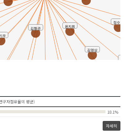
정수현
윤지희
김형관
기우
김영상
김성열
주영효
변수연
환
정용주
박남기
연구자점유율의 평균)
박천순
박균열
18.1%
이경호
자세히