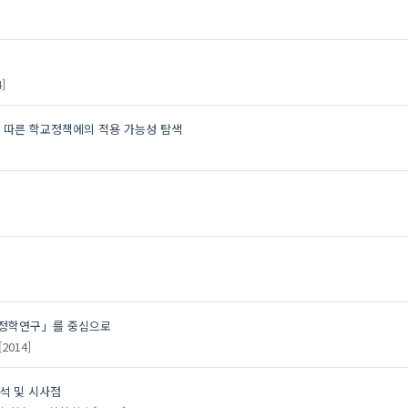
research method
researchthemes
trends analysis
]
거버넌스
결정구조
 따른 학교정책에의 적용 가능성 탐색
고등교육
교육자치
교육행정
육행정학연구동향
네트워크
대학등록금
대학재정지원제도
동향 분석
연계?협력
행정학연구」를 중심으로
연구 동향
[2014]
연구 동향 분석
연구 방법
 분석 및 시사점
연구 주제