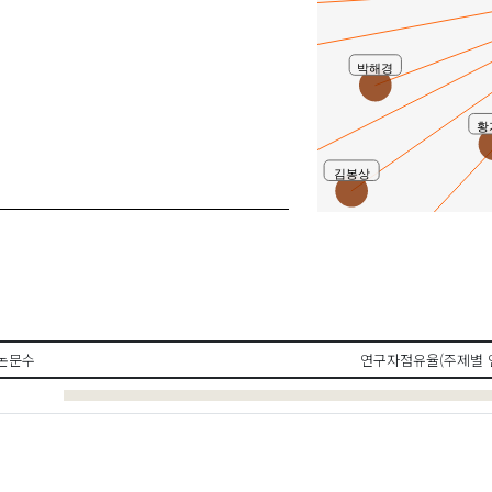
이길우
박해경
황
김봉상
이은구
주삼
노명순
논문수
연구자점유율(주제별 
신현석