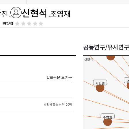
박영
신현석
상진
조영재
김보엽
영향력
김명수
공동연구/유사연
양성관
신현석
반상진
발표논문 보기→
서민원
정주영
※활용도순 상위 20명
강민수
주영효
박균열