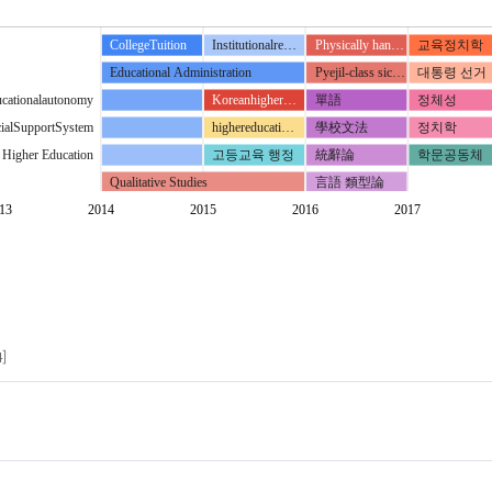
CollegeTuition
Institutionalre…
Physically han…
교육정치학
Educational Administration
Pyejil-class sic…
대통령 선거
cationalautonomy
Koreanhigher…
單語
정체성
유사연구
cialSupportSystem
highereducati…
學校文法
정치학
Higher Education
고등교육 행정
統辭論
학문공동체
Qualitative Studies
言語 類型論
Research Methods
대학기관연구
語尾
13
2014
2015
2016
2017
Research Trends
결과활용
orative governance
혼합방법연구
대학
decisionstructure
대학 구조개
financial policy
성과지표
generalautonomy
지표
]
governance
질 제고
innovation school
질보장
geandcollaboration
평가
network
학부교육
antitative research