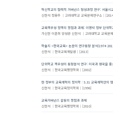
혁신학교의 협력적 거버넌스 형성과정 연구: 서울시
신현석
정용주
고려대학교 교육문제연구소
[2014
교육책무성 정책의 쟁점과 과제: 이명박 정부 단위학
가신현
이준희
양성관
신현석
고려대학교 교육문
학술지 <한국교육> 논문의 연구동향 분석(1974-2012
신현석
한국교육개발원
[2013]
단위학교 책무성의 동향분석 연구: 미국과 영국을 
신현석
한국교육행정학회
[2002]
현 정부의 교육개혁의 정치학 : 5.31 교육개혁안의
신현석
한국교육정치학회
[1996]
교육거버넌스 갈등의 쟁점과 과제
신현석
한국교육행정학회
[2010]