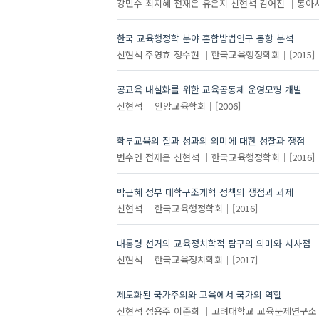
강민수
최지혜
전재은
유은지
신현석
김어진
동아
한국 교육행정학 분야 혼합방법연구 동향 분석
신현석
주영효
정수현
한국교육행정학회
[2015]
공교육 내실화를 위한 교육공동체 운영모형 개발
신현석
안암교육학회
[2006]
학부교육의 질과 성과의 의미에 대한 성찰과 쟁점
변수연
전재은
신현석
한국교육행정학회
[2016]
박근혜 정부 대학구조개혁 정책의 쟁점과 과제
신현석
한국교육행정학회
[2016]
대통령 선거의 교육정치학적 탐구의 의미와 시사점
신현석
한국교육정치학회
[2017]
제도화된 국가주의와 교육에서 국가의 역할
신현석
정용주
이준희
고려대학교 교육문제연구소