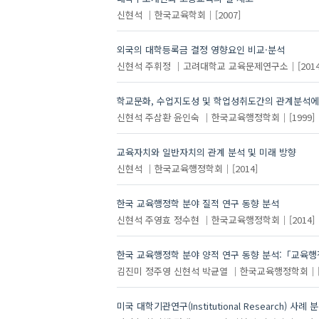
신현석
한국교육학회
[2007]
외국의 대학등록금 결정 영향요인 비교·분석
신현석
주휘정
고려대학교 교육문제연구소
[2014
주제
학교문화, 수업지도성 및 학업성취도간의 관계분석에
신현석
주삼환
윤인숙
한국교육행정학회
[1999]
교육자치와 일반자치의 관계 분석 및 미래 방향
교
신현석
한국교육행정학회
[2014]
한국 교육행정학 분야 질적 연구 동향 분석
신현석
주영효
정수현
한국교육행정학회
[2014]
한국 교육행정학 분야 양적 연구 동향 분석:「교육
김진미
정주영
신현석
박균열
한국교육행정학회
미국 대학기관연구(Institutional Research) 사례