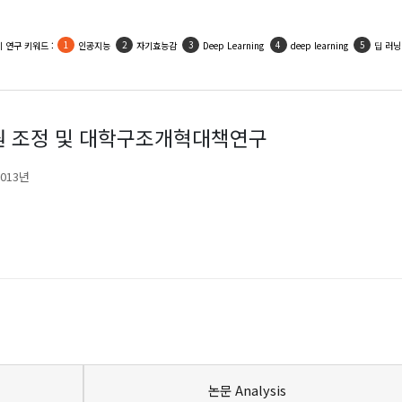
인기 활용 키워드 :
우울
사회적지지
자기효능감
인공지능
자아존중감
원 조정 및 대학구조개혁대책연구
2013년
논문 Analysis