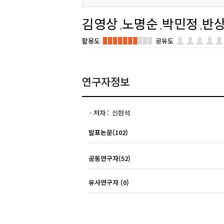
김영상
노명순
박민정
반
활용도
공유도
연구자정보
저자
신현석
발표논문(102)
공동연구자(52)
유사연구자 (0)