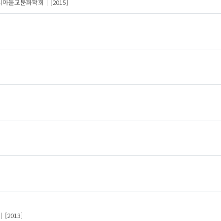
시아불교문화학회
[2015]
일반자치
재정정책
질적 연구
통계방법
혁신학교
협력적 거버넌스
[2013]