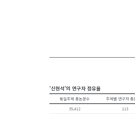
'신현석'의 연구자 점유율
동일주제 총논문수
주제별 연구자 총
35,412
113