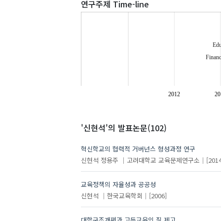
연구주제 Time-line
Edu
Finan
2012
20
collab
'신현석'
의 발표논문(102)
혁신학교의 협력적 거버넌스 형성과정 연구
신현석
정용주
고려대학교 교육문제연구소
[2014
교육정책의 자율성과 공공성
linka
신현석
한국교육학회
[2006]
qu
대학구조개편과 고등교육의 질 제고