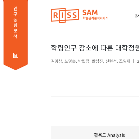
연
구
동
향
분
석
학령인구 감소에 따른 대학정
김영상
노명순
박민정
반상진
신현석
조영재
활용도 Analysis