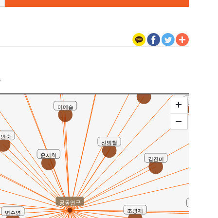
박대권
숙
주휘정
김어진
유현숙
변기용
가신현
구
박종필
안종광
이예슬
윤인숙
신범철
최준렬
윤지희
김진미
공동연구
정수현
조영재
변수연