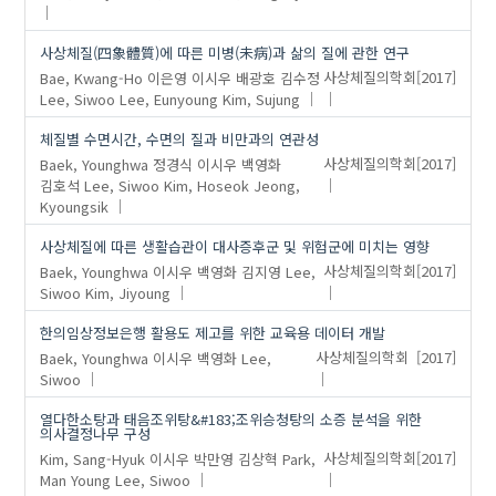
UV curing
cold extremities
cold hypersensitivity
사상체질(四象體質)에 따른 미병(未病)과 삶의 질에 관한 연구
stress
Bae, Kwang-Ho
이은영
이시우
배광호
김수정
사상체질의학회
[2017]
Lee, Siwoo
Lee, Eunyoung
Kim, Sujung
체질별 수면시간, 수면의 질과 비만과의 연관성
Baek, Younghwa
정경식
이시우
백영화
사상체질의학회
[2017]
김호석
Lee, Siwoo
Kim, Hoseok
Jeong,
Kyoungsik
사상체질에 따른 생활습관이 대사증후군 및 위험군에 미치는 영향
Baek, Younghwa
이시우
백영화
김지영
Lee,
사상체질의학회
[2017]
Siwoo
Kim, Jiyoung
한의임상정보은행 활용도 제고를 위한 교육용 데이터 개발
Baek, Younghwa
이시우
백영화
Lee,
사상체질의학회
[2017]
Siwoo
열다한소탕과 태음조위탕&#183;조위승청탕의 소증 분석을 위한
의사결정나무 구성
Kim, Sang-Hyuk
이시우
박만영
김상혁
Park,
사상체질의학회
[2017]
Man Young
Lee, Siwoo