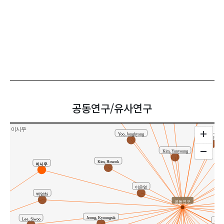
박기현
Lee, Siwoo
배광호
박대일
김상혁
공동연구/유사연구
Lee, Youngseop
이시우
Yoo, Jonghyang
김지영
Kim, Yunyoung
Kim, Hoseok
이시우
이은영
백영화
공동연구
Jeong, Kyoungsik
Lee, Siwoo
이영