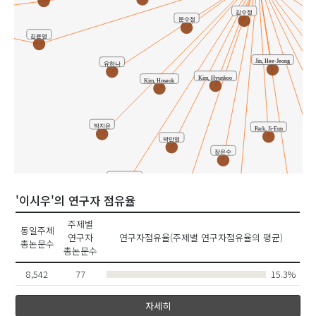
김수정
문수정
김윤영
Jin, Hee-Jeong
유하나
Kim, Hyunkoo
Kim, Hoseok
박지은
Park, Ji-Eun
박만영
서
장은수
Park, Dae-Il
'이시우'의 연구자 점유율
Kim, Sujung
Kim, Sang-Hyuk
Bae, Kwang-Ho
주제별
동일주제
연구자
연구자점유율(주제별 연구자점유율의 평균)
총논문수
총논문수
8,542
77
15.3%
자세히