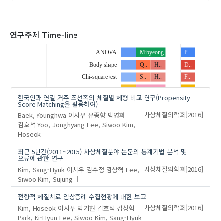
2020
연구주제 Time-line
ANOVA
Mibyeong
P..
Body shape
Q..
H..
D..
'이시우'
의 발표논문(17)
Chi-square test
S..
H..
F..
Korean medicin Data Center
obesity
J..
김윤영
한국인과 연길 거주 조선족의 체질별 체형 비교 연구(Propensity
NaOH
s…
L..
O..
Score Matching을 활용하여)
Baek, Younghwa
이시우
유종향
백영화
사상체질의학회
[2016]
Organic paddy
s…
M..
Q..
김호석
Yoo, Jonghyang
Lee, Siwoo
Kim,
Peroxone
M..
Q..
Hoseok
Prescri ption
M..
Q..
최근 5년간(2011~2015) 사상체질분야 논문의 통계기법 분석 및
Propensity Score Matching
P..
S..
…
오류에 관한 연구
Prospective Clinical Data
S..
S..
Kim, Sang-Hyuk
이시우
김수정
김상혁
Lee,
사상체질의학회
[2016]
Sasang Constitution
S..
Siwoo
Kim, Sujung
Sasang constitution
S..
전향적 체질치료 임상증례 수집현황에 대한 보고
Statisticalerror
S..
T..
Kim, Hoseok
이시우
박기현
김호석
김상혁
사상체질의학회
[2016]
Statistics
Yangseng
Park, Ki-Hyun
Lee, Siwoo
Kim, Sang-Hyuk