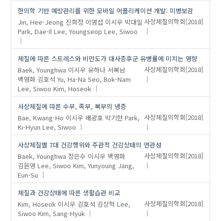
한의학 기반 예방관리를 위한 모바일 어플리케이션 개발: 미병보감
Jin, Hee-Jeong
진희정
이영섭
이시우
박대일
사상체질의학회
[2018]
Park, Dae-Il
Lee, Youngseop
Lee, Siwoo
체질에 따른 스트레스와 비만도가 대사증후군 유병률에 미치는 영향
Baek, Younghwa
이시우
유하나
서복남
사상체질의학회
[2018]
백영화
김호석
Yu, Ha-Na
Seo, Bok-Nam
Lee, Siwoo
Kim, Hoseok
사상체질에 따른 수부, 족부, 복부의 냉증
Bae, Kwang-Ho
이시우
배광호
박기현
Park,
사상체질의학회
[2018]
Ki-Hyun
Lee, Siwoo
사상체질별 7대 건강행위와 주관적 건강상태의 연관성
Baek, Younghwa
장은수
이시우
백영화
사상체질의학회
[2018]
김윤영
Lee, Siwoo
Kim, Yunyoung
Jang,
Eun-Su
체질과 건강상태에 따른 생활습관 비교
Kim, Hoseok
이시우
김호석
김상혁
Lee,
사상체질의학회
[2018]
Siwoo
Kim, Sang-Hyuk