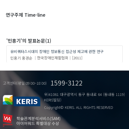
1970
1980
1990
2000
2010
2020
연구주제 Time-line
'민홍기'
의 발표논문(1)
유비쿼터스시대의 장애인 정보통신 접근성 제고에 관한 연구
민홍기
홍경순
한국장애인재활협회
[2011]
1599-3122
고객센터(평일:09:00~18:00)
우)41061 대구광역시 동구 동내로 64 (동내동 1119)
KERIS빌딩)
Copyright© KERIS. ALL RIGHTS RESERVED