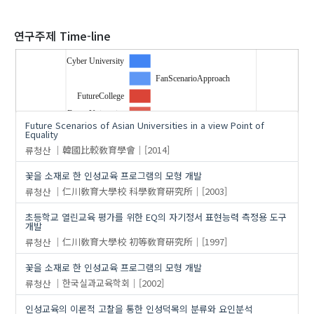
2020
연구주제 Time-line
Cyber University
FanScenarioApproach
'류청산'
의 발표논문(7)
FutureCollege
FutureUniversity
Future Scenarios of Asian Universities in a view Point of
Higher Education
Equality
류청산
韓國比較敎育學會
[2014]
convergence
equality
꽃을 소재로 한 인성교육 프로그램의 모형 개발
futurology
…
류청산
仁川敎育大學校 科學敎育硏究所
[2003]
고등교육
초등학교 열린교육 평가를 위한 EQ의 자기정서 표현능력 측정용 도구
미래대학
개발
미래학
류청산
仁川敎育大學校 初等敎育硏究所
[1997]
사이버대학
꽃을 소재로 한 인성교육 프로그램의 모형 개발
융합
류청산
한국실과교육학회
[2002]
팬시나리오
평등성
인성교육의 이론적 고찰을 통한 인성덕목의 분류와 요인분석