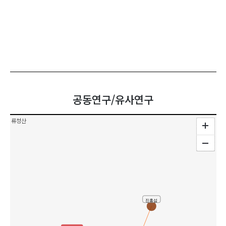
공동연구/유사연구
류청산
진홍섭