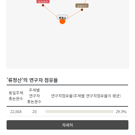
유사연구
공동연구
류청산
'류청산'의 연구자 점유율
주제별
동일주제
연구자
연구자점유율(주제별 연구자점유율의 평균)
총논문수
총논문수
22,584
20
29.3%
자세히