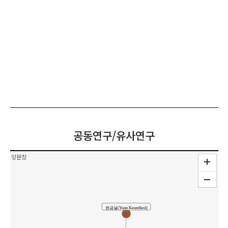
공동연구/유사연구
양문창
윤금설(Yoon KeumSeol)