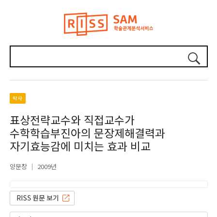
박사
표상전략교수와 직접교수가
수학학습부진아의 문장제해결력과
자기효능감에 미치는 효과 비교
양문창
2009년