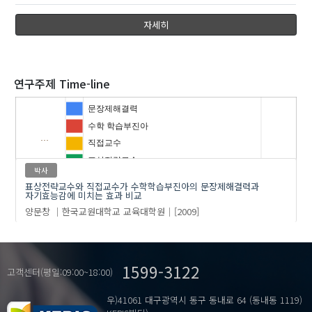
자세히
2010
2020
연구주제 Time-line
문장제해결력
수학 학습부진아
…
'양문창'
의 발표논문(1)
직접교수
표상전략교수
박사
표상전략교수와 직접교수가 수학학습부진아의 문장제해결력과
자기효능감에 미치는 효과 비교
양문창
한국교원대학교 교육대학원
[2009]
1599-3122
고객센터(평일:09:00~18:00)
우)41061 대구광역시 동구 동내로 64 (동내동 1119)