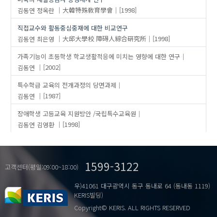
김동연
정옥란
大韓特殊敎育學會
[1998]
직접교수와 활동중심중재에 대한 비교연구
김동연
최은영
大邱大學校 障碍人綜合硏究所
[1998]
가족기능이 초등학생 학교생활적응에 미치는 영향에 대한 연구
김동연
[2002]
특수학급 교육의 전개과정의 당면과제
김동연
[1987]
장애학생 고등교육 지원방안 /국립특수교육원
김동연
김영환
[1998]
1599-3122
고객센터(평일:09:00~18:00)
우)41061 대구광역시 동구 동내로 64 (동내동 1119)
KERIS빌딩)
Copyright© KERIS. ALL RIGHTS RESERVED