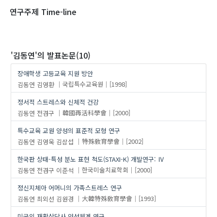
1970
1980
1990
2000
2010
2020
연구주제 Time-line
'김동연'
의 발표논문(10)
장애학생 고등교육 지원 방안
김동연
김영환
국립특수교육원
[1998]
정서적 스트레스와 신체적 건강
김동연
전겸구
韓國再活科學會
[2000]
특수교육 교원 양성의 표준적 모형 연구
김동연
김영욱
김삼섭
特殊敎育學會
[2002]
한국판 상태-특성 분노 표현 척도(STAXI-K) 개발연구: Ⅳ
김동연
전겸구
이준석
한국미술치료학회
[2000]
정신지체아 어머니의 가족스트레스 연구
김동연
최외선
김원경
大韓特殊敎育學會
[1993]
미국의 재활상담사 양성체계 연구