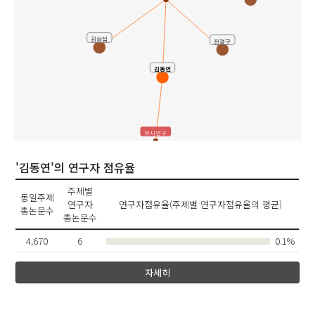
김삼섭
전겸구
김동연
유사연구
'김동연'의 연구자 점유율
주제별
동일주제
연구자
연구자점유율(주제별 연구자점유율의 평균)
총논문수
총논문수
4,670
6
0.1%
자세히