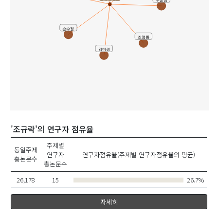
구준영
손수정
조영환
김미경
'조규락'의 연구자 점유율
주제별
동일주제
연구자
연구자점유율(주제별 연구자점유율의 평균)
총논문수
총논문수
26,178
15
26.7%
자세히