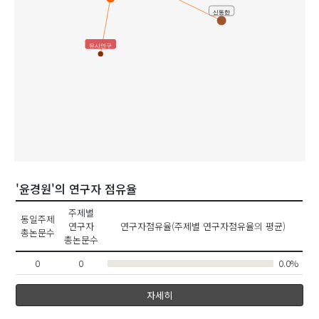
신동한
유사연구
'윤경원'의 연구자 점유율
주제별
동일주제
연구자
연구자점유율(주제별 연구자점유율의 평균)
총논문수
총논문수
0
0
0.0%
자세히