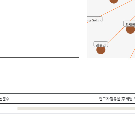
손은령(Eun Ryung Sohn)
황재
김동민
김봉환
논문수
연구자점유율(주제별 