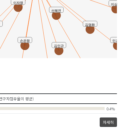
이자명
이상희
선혜연
원
김영화
손은령
민경화
김인규
손진희
정여주
최윤정
연구자점유율의 평균)
0.4%
자세히