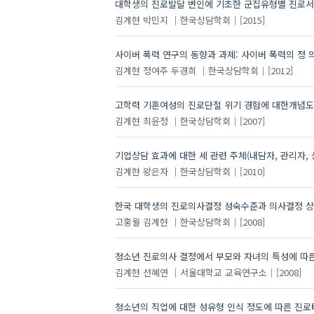
대학생의 진로발달 변인에 기초한 군집유형별 진로서
김계현
박민지
한국상담학회
[2015]
사이버 폭력 연구의 동향과 과제: 사이버 폭력의 정 
김계현
정여주
두경희
한국상담학회
[2012]
고학력 기혼여성의 진로단절 위기 경험에 대한개념도(Con
김계현
최윤정
한국상담학회
[2007]
기업상담 효과에 대한 세 관련 주체(내담자, 관리자, 
김계현
왕은자
한국상담학회
[2010]
한국 대학생의 진로의사결정 성숙수준과 의사결정 상
고홍월
김계현
한국상담학회
[2008]
청소년 진로의사 결정에서 부모와 자녀의 특성에 따
김계현
선혜연
서울대학교 교육연구소
[2008]
청소년의 직업에 대한 성유형 인식 정도에 따른 진로