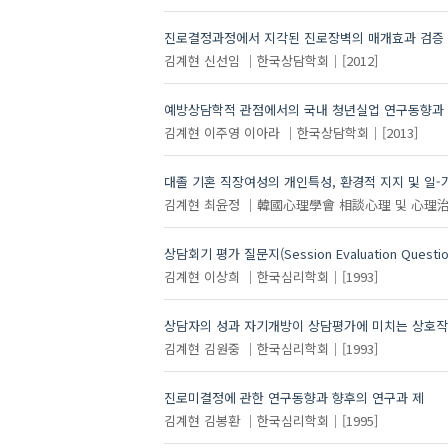
진로결정과정에서 지각된 진로장벽의 매개효과 검증
김계현
신선임
한국상담학회
[2012]
예방상담학적 관점에서의 국내 청년실업 연구동향과 
김계현
이주영
이아라
한국상담학회
[2013]
대졸 기혼 직장여성의 개인특성, 환경적 지지 및 일-
김계현
최윤정
韓國心理學會 相談心理 및 心理
상담회기 평가 질문지(Session Evaluation Questi
김계현
이상희
한국심리학회
[1993]
상담자의 성과 자기개방이 상담평가에 미치는 상호
김계현
김원중
한국심리학회
[1993]
진로미결정에 관한 연구동향과 향후의 연구과 제
김계현
김봉환
한국심리학회
[1995]