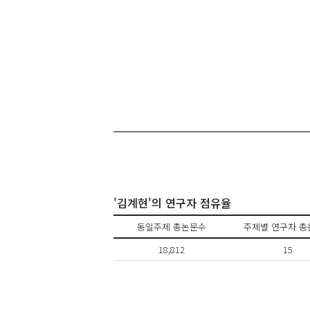
'김계현'의 연구자 점유율
동일주제 총논문수
주제별 연구자 총
18,812
15