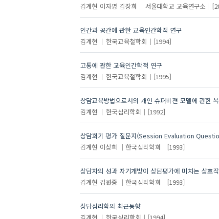
김계현
이자명
김장희
서울대학교 교육연구소
[2
인간과 공간에 관한 교육인간학적 연구
김계현
한국교육철학회
[1994]
고통에 관한 교육인간학적 연구
김계현
한국교육철학회
[1995]
상담교육방법으로서의 개인 슈퍼비젼 모델에 관한 
김계현
한국심리학회
[1992]
상담회기 평가 질문지(Session Evaluation Questi
김계현
이상희
한국심리학회
[1993]
상담자의 성과 자기개방이 상담평가에 미치는 상호
김계현
김원중
한국심리학회
[1993]
상담심리학의 최근동향
김계현
한국심리학회
[1994]