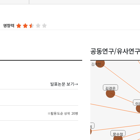
영향력
왕은자
공동연구/유사연
박민지
김계현
발표논문 보기→
유사연구
김경은
김계현
이
※활용도순 상위 20명
김장희
문수정