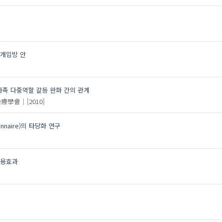
개입방 안
가족 다중역할 갈등 완화 간의 관계
治療學會
[2010]
onnaire)의 타당화 연구
작용효과