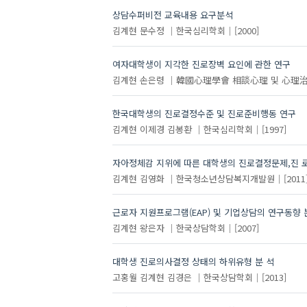
상담수퍼비전 교육내용 요구분석
김계현
문수정
한국심리학회
[2000]
여자대학생이 지각한 진로장벽 요인에 관한 연구
김계현
손은령
韓國心理學會 相談心理 및 心理
한국대학생의 진로결정수준 및 진로준비행동 연구
김계현
이제경
김봉환
한국심리학회
[1997]
자아정체감 지위에 따른 대학생의 진로결정문제,진 
김계현
김영화
한국청소년상담복지개발원
[2011
근로자 지원프로그램(EAP) 및 기업상담의 연구동향
김계현
왕은자
한국상담학회
[2007]
대학생 진로의사결정 상태의 하위유형 분 석
고홍월
김계현
김경은
한국상담학회
[2013]