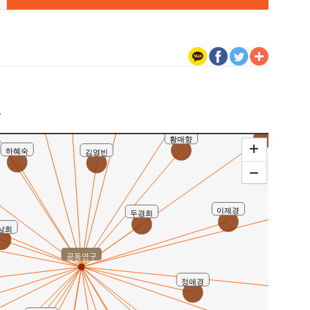
이아라
정여주
김원중
이윤주
구
신선임
황매향
하혜숙
김영빈
이주
이제경
두경희
상희
공동연구
정애경