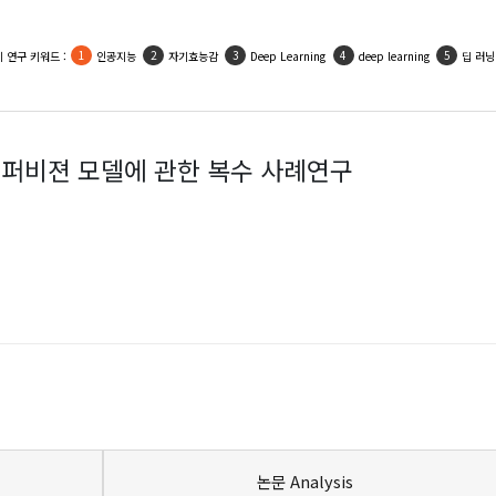
인기 활용 키워드 :
우울
사회적지지
자기효능감
인공지능
자아존중감
퍼비젼 모델에 관한 복수 사례연구
논문 Analysis