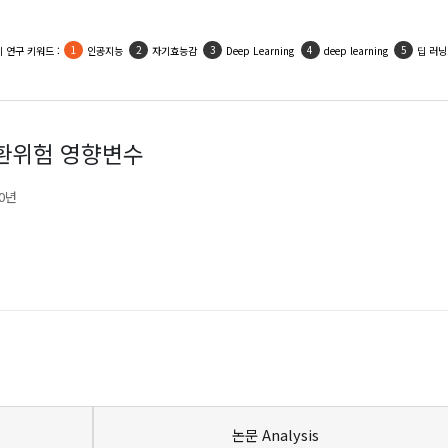
 연구 키워드 :
인공지능
자기효능감
Deep Learning
deep learning
딥 러닝
상환위험 영향변수
20년
논문 Analysis