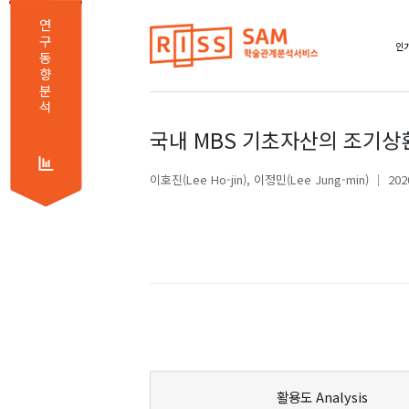
연
구
인기
동
향
분
석
국내 MBS 기초자산의 조기
이호진(Lee Ho-jin)
이정민(Lee Jung-min)
20
활용도 Analysis