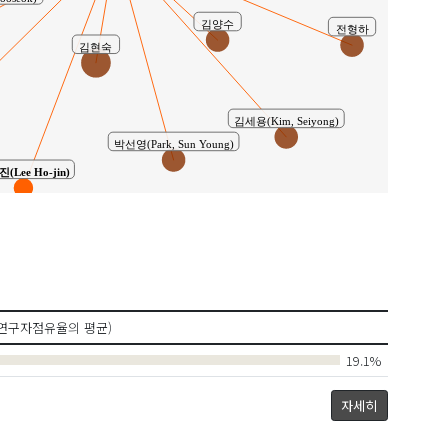
김양수
전형하
김현숙
김세용(Kim, Seiyong)
박선영(Park, Sun Young)
(Lee Ho-jin)
연구자점유율의 평균)
19.1%
자세히
신종칠(Shin, Jong Chil)