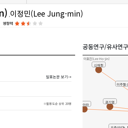
n)
이정민(Lee Jung-min)
영향력
박세운 (Pa
공동연구/유사연
이호진(Lee Ho-jin)
신재헌
발표논문 보기→
이주형 ( L
권기영
※활용도순 상위 20명
고아라
오주석(Oh, Jo