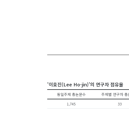
'이호진(Lee Ho-jin)'의 연구자 점유율
동일주제 총논문수
주제별 연구자 총
1,745
33