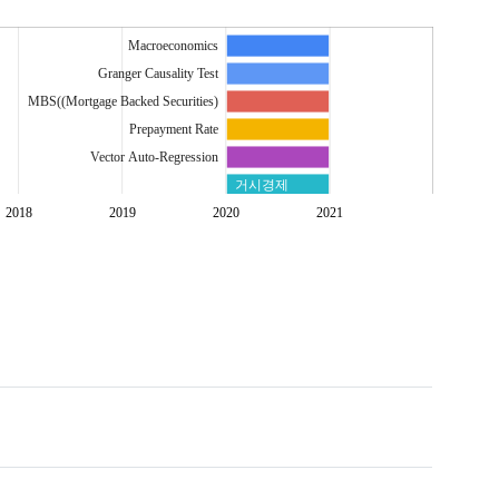
Macroeconomics
Granger Causality Test
MBS((Mortgage Backed Securities)
Prepayment Rate
Vector Auto-Regression
거시경제
그랜저인과관계검정
2018
2019
2020
2021
벡터자기회귀
조기상환율
주택저당증권