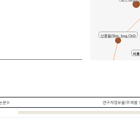
신종칠(Shin, Jong Chil)
이호진
공동연구
이정민(Lee Jung-min)
논문수
연구자점유율(주제별 
오세준(Oh, Sae-Joon)