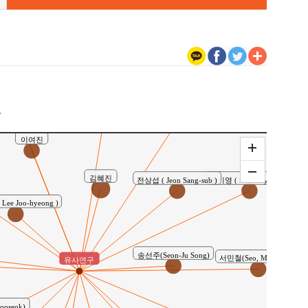
rk, Sae-Woon)
권재중
송기욱 ( Song Ki-wook )
구
이여진
김혜진
손기영 ( Son Ki-young )
전상섭 ( Jeon Sang-sub )
ee Joo-hyeong )
송선주(Seon-Ju Song)
서민철(Seo, Min Cheol)
유사연구
oseok)