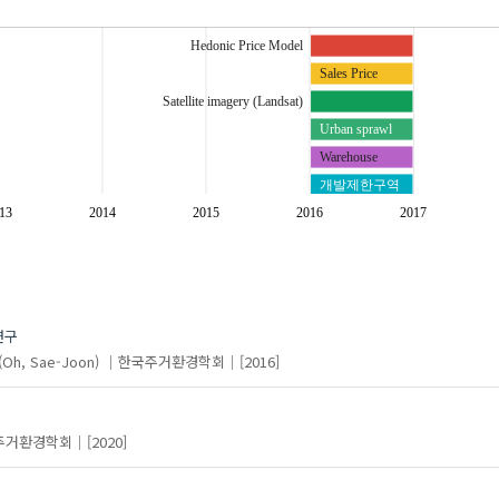
Hedonic Price Model
Sales Price
Satellite imagery (Landsat)
Urban sprawl
Warehouse
개발제한구역
매매가격
13
2014
2015
2016
2017
물류창고
수도권
위성영상
헤도닉가격모형
연구
h, Sae-Joon)
한국주거환경학회
[2016]
주거환경학회
[2020]