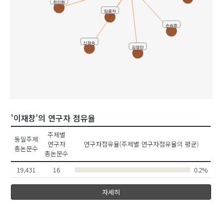
최인화
임용자
손승희
신경숙
김영만
'이재창'의 연구자 점유율
주제별
동일주제
연구자
연구자점유율(주제별 연구자점유율의 평균)
총논문수
총논문수
19,431
16
0.2%
자세히