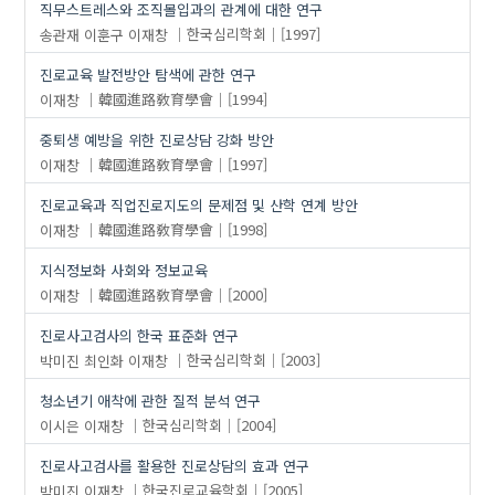
직무스트레스와 조직몰입과의 관계에 대한 연구
송관재
이훈구
이재창
한국심리학회
[1997]
진로교육 발전방안 탐색에 관한 연구
이재창
韓國進路敎育學會
[1994]
중퇴생 예방을 위한 진로상담 강화 방안
이재창
韓國進路敎育學會
[1997]
진로교육과 직업진로지도의 문제점 및 산학 연계 방안
이재창
韓國進路敎育學會
[1998]
지식정보화 사회와 정보교육
이재창
韓國進路敎育學會
[2000]
진로사고검사의 한국 표준화 연구
박미진
최인화
이재창
한국심리학회
[2003]
청소년기 애착에 관한 질적 분석 연구
이시은
이재창
한국심리학회
[2004]
진로사고검사를 활용한 진로상담의 효과 연구
박미진
이재창
한국진로교육학회
[2005]