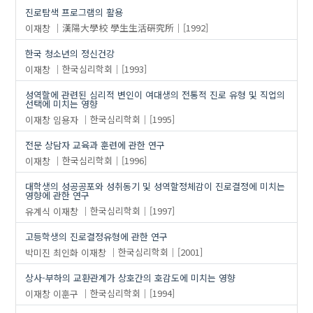
진로탐색 프로그램의 활용
이재창
漢陽大學校 學生生活硏究所
[1992]
한국 청소년의 정신건강
이재창
한국심리학회
[1993]
성역할에 관련된 심리적 변인이 여대생의 전통적 진로 유형 및 직업의
선택에 미치는 영향
이재창
임용자
한국심리학회
[1995]
전문 상담자 교육과 훈련에 관한 연구
이재창
한국심리학회
[1996]
대학생의 성공공포와 성취동기 및 성역할정체감이 진로결정에 미치는
영향에 관한 연구
유계식
이재창
한국심리학회
[1997]
고등학생의 진로결정유형에 관한 연구
박미진
최인화
이재창
한국심리학회
[2001]
상사-부하의 교환관계가 상호간의 호감도에 미치는 영향
이재창
이훈구
한국심리학회
[1994]