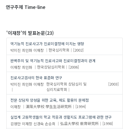
1970
1980
1990
2000
2010
2020
연구주제 Time-line
'이재창'
의 발표논문(23)
역기능적 진로사고가 진로미결정에 미치는 영향
박미진
최인화
이재창
한국심리학회
[2002]
완벽주의 및 역기능적 진로사고와 진로미결정과의 관계
이재창
최인화
한국상담심리학회
[2006]
진로사고검사의 한국 표준화 연구
박미진
최인화
이재창
한국심리학회 상담심리 및
[2003]
심리치료학회
전문 상담자 양성을 위한 교육, 제도 활용의 문제점
이재창
漢陽大學校 學生生活硏究所
[1994]
실업계 고등학생들의 학교 적응과 생활지도 프로그램에 관한 연구
김영만
이재창
신경숙
손승희
弘益大學校 敎育硏究所
[1998]