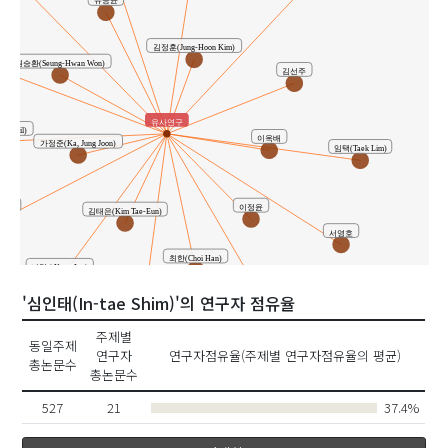
유승윤
김정훈(Jung-Hoon Kim)
원승환(Seung-Hwan Won)
김선주
유사연구
ng Gil)
이옥배
가정준(Ka, Jung Joon)
임택(Taek Lim)
시인
이정윤
김태은(Kim Tae-Eun)
서영호
최한(Choi Han)
나강 ( Kang La )
'심인태(In-tae Shim)'의 연구자 점유율
김태칠 ( Tae Chil Kim )
정여주(Chung Yeo Ju)
주제별
동일주제
연구자
연구자점유율(주제별 연구자점유율의 평균)
총논문수
총논문수
527
21
37.4%