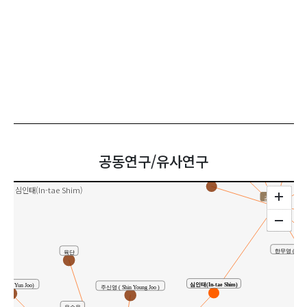
김충일 ( Tschung Il Kim )
장암(Am Ja
정성운(Sung-un Jung)
공동연구/유사연구
김현진(Hyun-jin Kim)
심인태(In-tae Shim)
공동연구
한무영 ( Moo Y
육단
심인태(In-tae Shim)
Oh Yun Joo)
주신영 ( Shin Young Joo )