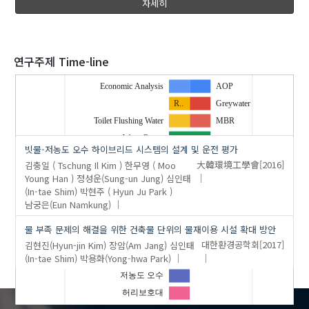
자세히
2020
연구주제 Time-line
Economic Analysis
AOP
R..
Greywater
'심인태(In-tae Shim)'
의 발표논문(2)
Toilet Flushing Water
MBR
Water Reuse
빗물-저농도 오수 하이브리드 시스템의 설계 및 운전 평가
경제성 평가
분리막
김충일 ( Tschung Il Kim )
한무영 ( Moo
大韓環境工學會
[2016]
기능성 의복
오존
Young Han )
정성운(Sung-un Jung)
심인태
(In-tae Shim)
박현주 ( Hyun Ju Park )
디지털 시대
중수도
…
남궁은(Eun Namkung)
물 재이용
빗물
물 부족 문제의 해결을 위한 건축물 단위의 물재이용 시설 확대 방안
수질 수량
김현진(Hyun-jin Kim)
장암(Am Jang)
심인태
대한환경공학회
[2017]
(In-tae Shim)
박용화(Yong-hwa Park)
이너웨어
저농도 오수
허리보호대